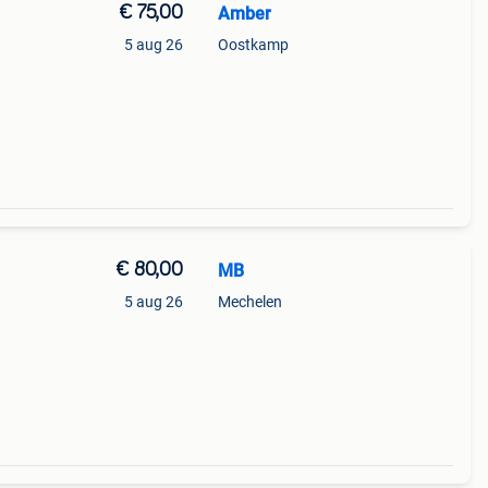
€ 75,00
Amber
5 aug 26
Oostkamp
€ 80,00
MB
5 aug 26
Mechelen