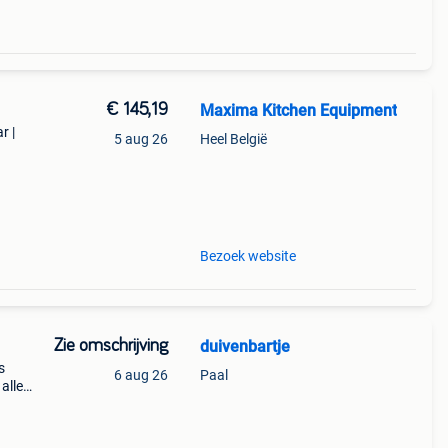
€ 145,19
Maxima Kitchen Equipment
r |
5 aug 26
Heel België
taal
Bezoek website
Zie omschrijving
duivenbartje
s
6 aug 26
Paal
alle