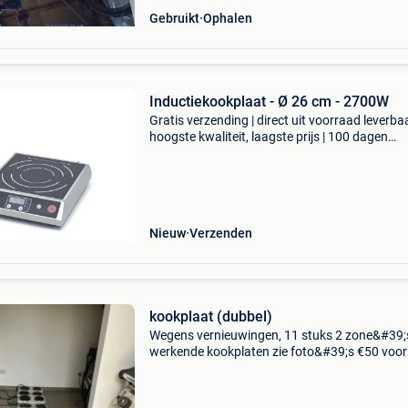
Gebruikt
Ophalen
Inductiekookplaat - Ø 26 cm - 2700W
Gratis verzending | direct uit voorraad leverbaa
hoogste kwaliteit, laagste prijs | 100 dagen
retourgarantie dit vrijstaand model elektrische
inductieplaat met 1 pit is voorzien van een digi
to
Nieuw
Verzenden
kookplaat (dubbel)
Wegens vernieuwingen, 11 stuks 2 zone&#39;
werkende kookplaten zie foto&#39;s €50 voor 
11