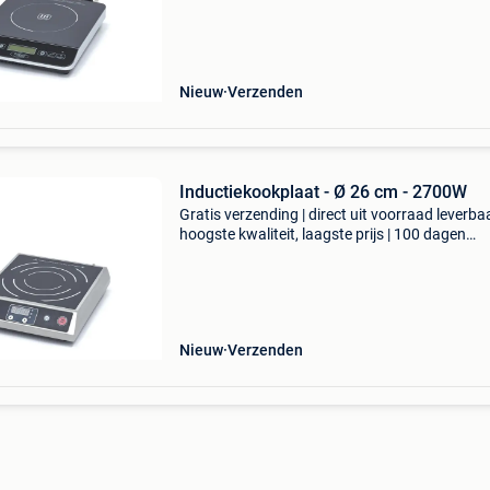
inductieplaat voorzien van 1 pit bereik je temp
Nieuw
Verzenden
Inductiekookplaat - Ø 26 cm - 2700W
Gratis verzending | direct uit voorraad leverbaa
hoogste kwaliteit, laagste prijs | 100 dagen
retourgarantie dit vrijstaand model elektrische
inductieplaat met 1 pit is voorzien van een digi
to
Nieuw
Verzenden