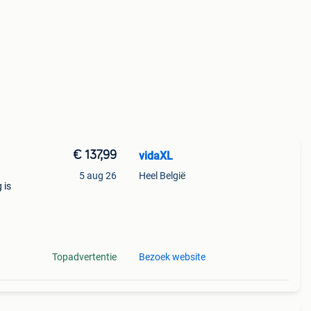
€ 137,99
vidaXL
5 aug 26
Heel België
 is
nes
Topadvertentie
Bezoek website