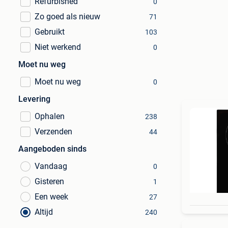
Refurbished
0
Zo goed als nieuw
71
Gebruikt
103
Niet werkend
0
Moet nu weg
Moet nu weg
0
Levering
Ophalen
238
Verzenden
44
Aangeboden sinds
Vandaag
0
Gisteren
1
Een week
27
Altijd
240