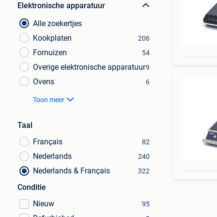
Elektronische apparatuur
Alle zoekertjes
Kookplaten
206
Fornuizen
54
Overige elektronische apparatuur
9
Ovens
6
Toon meer
Taal
Français
82
Nederlands
240
Nederlands & Français
322
Conditie
Nieuw
95