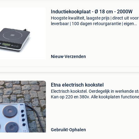
Inductiekookplaat - Ø 18 cm - 2000W
Hoogste kwaliteit, laagste prijs | direct uit voo
leverbaar | 100 dagen retourgarantie | eigen
technische dienst met deze vrijstaande elektri
inductieplaat voorzien van 1 pit bereik je temp
Nieuw
Verzenden
Etna electrisch kookstel
Electrisch kookstel. Oerdegelijk in werkende st
Kan op 220 en 380v. Alle kookplaten function
zoals het hoort. Weg wegens vervanging door
inductiekookplaat. Enkel afhaal in gemeente
pepingen. C
Gebruikt
Ophalen