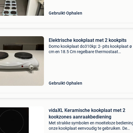
Gebruikt
Ophalen
Elektrische kookplaat met 2 kookpits
Domo kookplaat do310kp: 2- pits kookplaat ø
cm en 18.5 Cm regelbare thermostaat
hittebestendige handvatten hoogwaardig
gietijzeren kookplaat afmeting: 49.5 X 9.5 X 
1500 watt en 1000 watt
Gebruikt
Ophalen
vidaXL Keramische kookplaat met 2
kookzones aanraakbediening
Met strakke symbolen en moeiteloze bediening
onze kookplaat eenvoudig te gebruiken. De