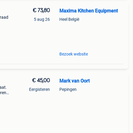
€ 73,80
Maxima Kitchen Equipment
rraad
5 aug 26
Heel België
sche
er
Bezoek website
€ 45,00
Mark van Oort
aat.
Eergisteren
Pepingen
eren