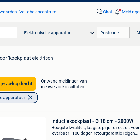
waarden
Veiligheidscentrum
Chat
Meldinge
Elektronische apparatuur
A
oor 'kookplaat elektrisch'
Ontvang meldingen van
 je zoekopdracht
nieuwe zoekresultaten
he apparatuur
Inductiekookplaat - Ø 18 cm - 2000W
Hoogste kwaliteit, laagste prijs | direct uit voo
leverbaar | 100 dagen retourgarantie | eigen
technische dienst met deze vrijstaande elektri