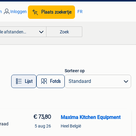
n
Inloggen
FR
Plaats zoekertje
lle afstanden…
Zoek
Sorteer op
Lijst
Foto’s
€ 73,80
Maxima Kitchen Equipment
rraad
5 aug 26
Heel België
sche