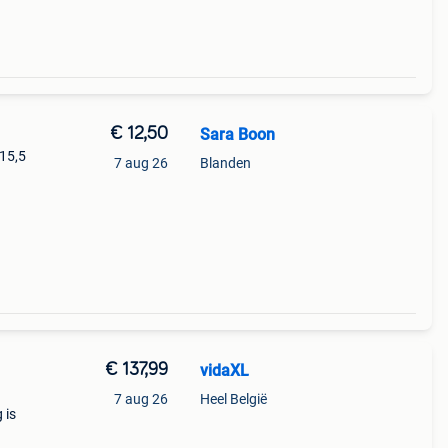
€ 12,50
Sara Boon
 15,5
7 aug 26
Blanden
30 cm
€ 137,99
vidaXL
7 aug 26
Heel België
 is