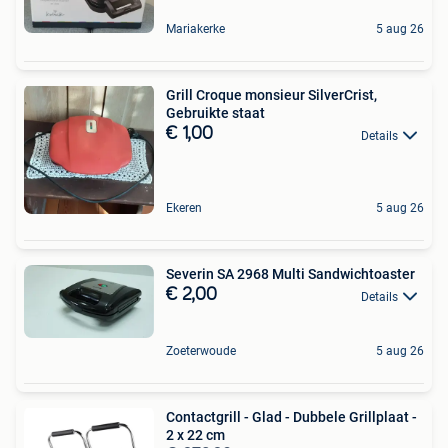
Mariakerke
5 aug 26
Grill Croque monsieur SilverCrist,
Gebruikte staat
€ 1,00
Details
Ekeren
5 aug 26
Severin SA 2968 Multi Sandwichtoaster
€ 2,00
Details
Zoeterwoude
5 aug 26
Contactgrill - Glad - Dubbele Grillplaat -
2 x 22 cm