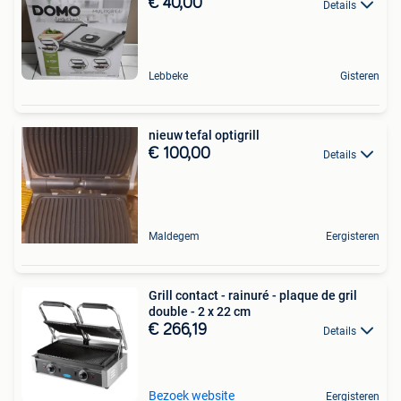
€ 40,00
Details
Lebbeke
Gisteren
nieuw tefal optigrill
€ 100,00
Details
Maldegem
Eergisteren
Grill contact - rainuré - plaque de gril
double - 2 x 22 cm
€ 266,19
Details
Bezoek website
Eergisteren