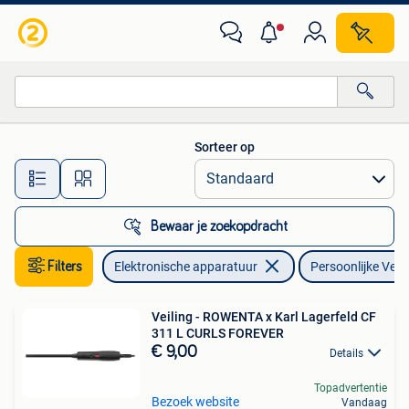
Persoonlijke Verzorgingsapparatuur
Sorteer op
Alle afstanden…
Bewaar je zoekopdracht
Filters
Elektronische apparatuur
Persoonlijke Ver
Veiling - ROWENTA x Karl Lagerfeld CF
311 L CURLS FOREVER
€ 9,00
Details
Topadvertentie
Bezoek website
Vandaag