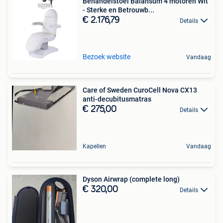
Behandelstoel Balansum 4 motoren Wit
- Sterke en Betrouwb...
€ 2.176,79
Details
Bezoek website
Vandaag
Care of Sweden CuroCell Nova CX13
anti-decubitusmatras
€ 275,00
Details
Kapellen
Vandaag
Dyson Airwrap (complete long)
€ 320,00
Details