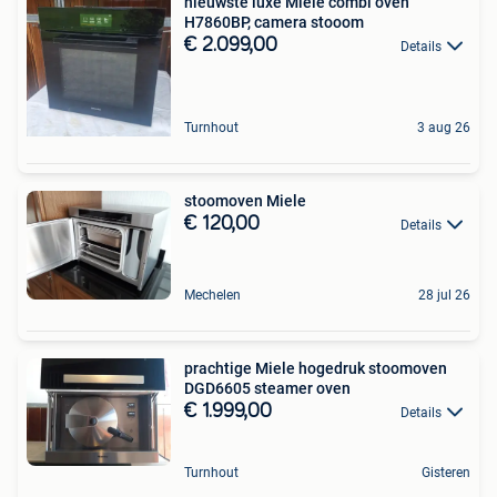
nieuwste luxe Miele combi oven
H7860BP, camera stooom
€ 2.099,00
Details
Turnhout
3 aug 26
stoomoven Miele
€ 120,00
Details
Mechelen
28 jul 26
prachtige Miele hogedruk stoomoven
DGD6605 steamer oven
€ 1.999,00
Details
Turnhout
Gisteren