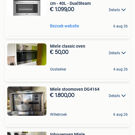
cm - 40L - DualSteam
€ 1.099,00
Details
Bezoek website
6 aug 26
Miele classic oven
€ 50,00
Details
Oostakker
4 aug 26
Miele stoomoven DG4164
€ 1.800,00
Details
Willebroek
6 aug 26
Inbouwoven Miele