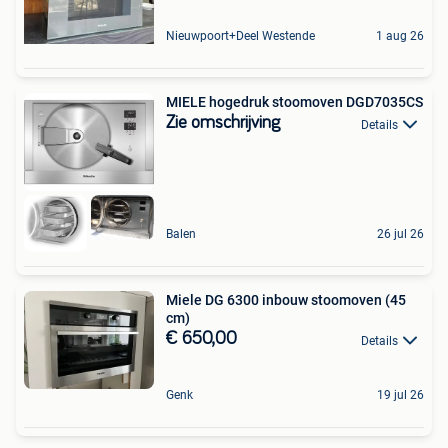
Nieuwpoort+Deel Westende
1 aug 26
MIELE hogedruk stoomoven DGD7035CS
Zie omschrijving
Details
Balen
26 jul 26
Miele DG 6300 inbouw stoomoven (45
cm)
€ 650,00
Details
Genk
19 jul 26