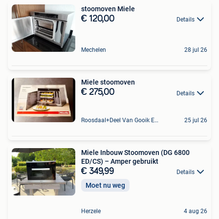
stoomoven Miele
€ 120,00
Details
Mechelen
28 jul 26
Miele stoomoven
€ 275,00
Details
Roosdaal+Deel Van Gooik En Sint-Kwintens-Lennik
25 jul 26
Miele Inbouw Stoomoven (DG 6800
ED/CS) – Amper gebruikt
€ 349,99
Details
Moet nu weg
Herzele
4 aug 26