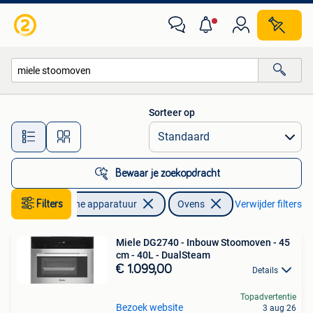
Ovens
Sorteer op
Alle afstanden…
Bewaar je zoekopdracht
Elektronische apparatuur
Filters
Ovens
Verwijder filters
Miele DG2740 - Inbouw Stoomoven - 45
cm - 40L - DualSteam
€ 1.099,00
Details
Topadvertentie
Bezoek website
3 aug 26