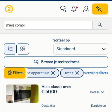
Ovens
Sorteer op
Alle afstanden…
Bewaar je zoekopdracht
Elektronische apparatuur
Filters
Ovens
Verwijder filters
Miele classic oven
€ 50,00
Details
Oostakker
Eergisteren