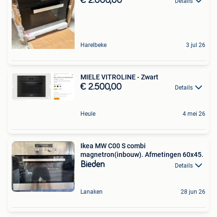
€ 2.000,00
Details
Harelbeke
3 jul 26
MIELE VITROLINE - Zwart
€ 2.500,00
Details
Heule
4 mei 26
Ikea MW C00 S combi
magnetron(inbouw). Afmetingen 60x45.
Bieden
Details
Lanaken
28 jun 26