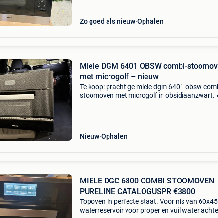
Zo goed als nieuw
Ophalen
Miele DGM 6401 OBSW combi-stoomov
met microgolf – nieuw
Te koop: prachtige miele dgm 6401 obsw comb
stoomoven met microgolf in obsidiaanzwart.
Combi-stoomoven met geïntegreerde microgo
nieuw ✔ zeer weinig gebruikt ✔ perfecte werk
inclusief alle
Nieuw
Ophalen
MIELE DGC 6800 COMBI STOOMOVEN
PURELINE CATALOGUSPR €3800
Topoven in perfecte staat. Voor nis van 60x45
waterreservoir voor proper en vuil water achte