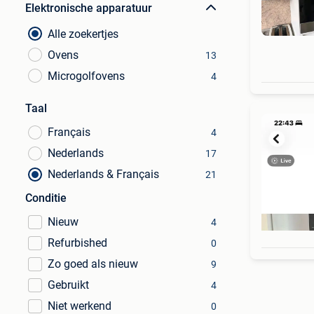
Elektronische apparatuur
Alle zoekertjes
Ovens
13
Microgolfovens
4
Taal
Français
4
Nederlands
17
Nederlands & Français
21
Conditie
Nieuw
4
Refurbished
0
Zo goed als nieuw
9
Gebruikt
4
Niet werkend
0