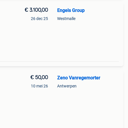
€ 3.100,00
Engels Group
26 dec 25
Westmalle
€ 50,00
Zeno Vanregemorter
10 mei 26
Antwerpen