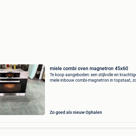
miele combi oven magnetron 45x60
Te koop aangeboden: een stijlvolle en krachtig
miele inbouw combi-magnetron in topstaat, z
te zien. Dit toestel combineert de snelheid van
magnetron met de bakresultaten van een
hoogwaardige
Zo goed als nieuw
Ophalen