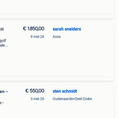
€ 1.850,00
sarah sneiders
 H
9 mei 26
Asse
golf
ele h
neert
€ 550,00
sten schmidt
ven –
3 mei 26
Oudenaarde+Deel Ooike
s •
l /