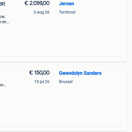
€ 2.099,00
Jeroen
BP,
3 aug 26
Turnhout
uw,
e en
ne,
) !
€ 150,00
Gwendolyn Sanders
19 jul 26
Brussel
en
pte