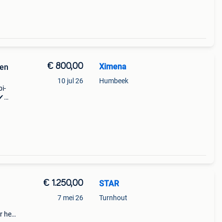
€ 800,00
Ximena
en
10 jul 26
Humbeek
i-
 ✔
lf ✔
ing ✔
€ 1.250,00
STAR
7 mei 26
Turnhout
r het