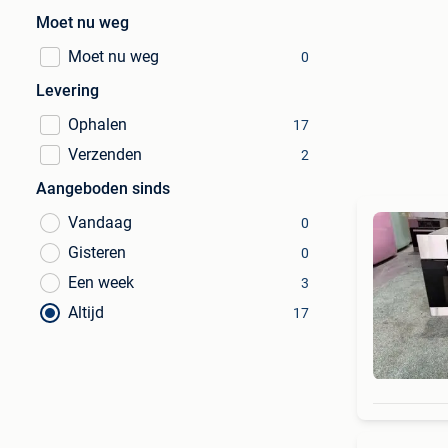
Moet nu weg
Moet nu weg
0
Levering
Ophalen
17
Verzenden
2
Aangeboden sinds
Vandaag
0
Gisteren
0
Een week
3
Altijd
17