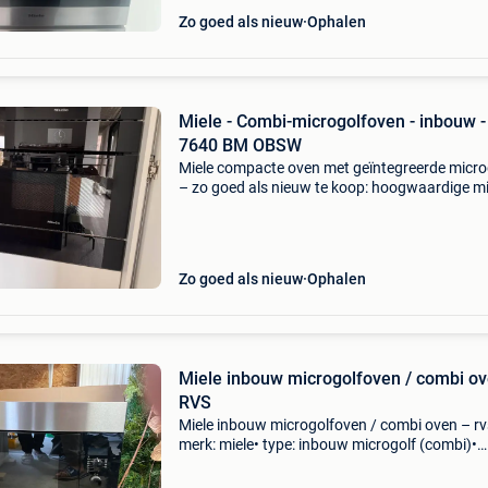
Zo goed als nieuw
Ophalen
Miele - Combi-microgolfoven - inbouw -
7640 BM OBSW
Miele compacte oven met geïntegreerde micro
– zo goed als nieuw te koop: hoogwaardige mi
7640 bm in stijlvol obsidiaanzwart. Dit is een
premium toestel dat oven en microgolf combi
in één
Zo goed als nieuw
Ophalen
Miele inbouw microgolfoven / combi o
RVS
Miele inbouw microgolfoven / combi oven – rv
merk: miele• type: inbouw microgolf (combi)•
vermogen: tot ±900w• functies: microgolf + gril
oven• bediening: draaiknop + au