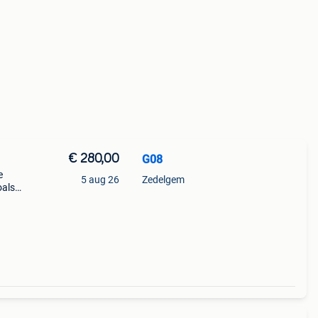
€ 280,00
G08
e
5 aug 26
Zedelgem
oals
 een