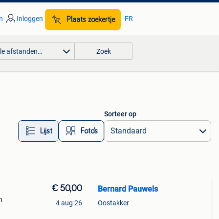
n
Inloggen
FR
Plaats zoekertje
lle afstanden…
Zoek
Sorteer op
Lijst
Foto’s
€ 50,00
Bernard Pauwels
n
4 aug 26
Oostakker