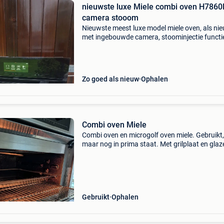
nieuwste luxe Miele combi oven H7860
camera stooom
Nieuwste meest luxe model miele oven, als nie
met ingebouwde camera, stoominjectie functi
veel kook programma&#39;s. Prachtige machi
helemaal als nieuw. Type: h7860bp ( 7000 serie
Com
Zo goed als nieuw
Ophalen
Combi oven Miele
Combi oven en microgolf oven miele. Gebruikt,
maar nog in prima staat. Met grilplaat en glaz
ovenplaat. Hoogte 45cm breedte 59.5 Cm die
54cm
Gebruikt
Ophalen