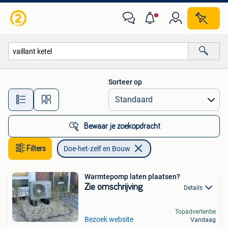
Doe-het-zelf en Bouw
Sorteer op
Alle afstanden…
Bewaar je zoekopdracht
Filters
Doe-het-zelf en Bouw
Warmtepomp laten plaatsen?
Zie omschrijving
Details
Topadvertentie
Bezoek website
Vandaag