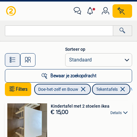
Tekentafels
Sorteer op
Alle afstanden…
Bewaar je zoekopdracht
Filters
Doe-het-zelf en Bouw
Tekentafels
Ver
Kindertafel met 2 stoelen ikea
€ 15,00
Details