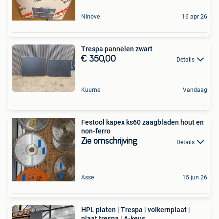
Ninove
16 apr 26
Trespa pannelen zwart
€ 350,00
Details
Kuurne
Vandaag
Festool kapex ks60 zaagbladen hout en
non-ferro
Zie omschrijving
Details
Asse
15 jun 26
HPL platen | Trespa | volkernplaat |
plaat trespa | A-keus