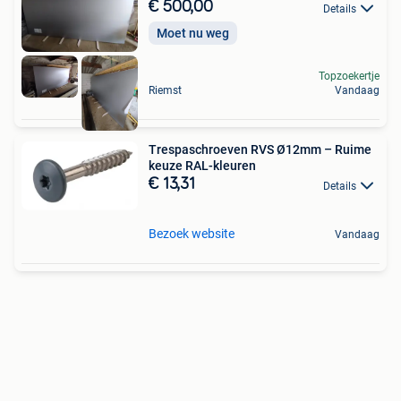
€ 500,00
Details
Moet nu weg
Topzoekertje
Riemst
Vandaag
Trespaschroeven RVS Ø12mm – Ruime
keuze RAL-kleuren
€ 13,31
Details
Bezoek website
Vandaag