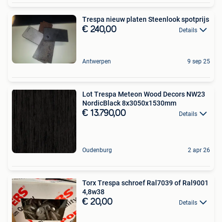
Trespa nieuw platen Steenlook spotprijs
€ 240,00
Details
Antwerpen
9 sep 25
Lot Trespa Meteon Wood Decors NW23
NordicBlack 8x3050x1530mm
€ 13.790,00
Details
Oudenburg
2 apr 26
Torx Trespa schroef Ral7039 of Ral9001
4,8w38
€ 20,00
Details