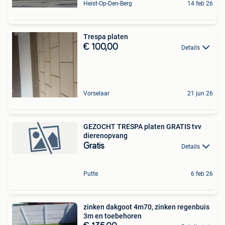
Heist-Op-Den-Berg
14 feb 26
Trespa platen
€ 100,00
Details
Vorselaar
21 jun 26
GEZOCHT TRESPA platen GRATIS tvv
dierenopvang
Gratis
Details
Putte
6 feb 26
zinken dakgoot 4m70, zinken regenbuis
3m en toebehoren