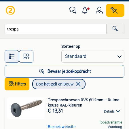
Doe-het-zelf en Bouw
Sorteer op
Alle afstanden…
Bewaar je zoekopdracht
Filters
Doe-het-zelf en Bouw
Trespaschroeven RVS Ø12mm – Ruime
keuze RAL-kleuren
€ 13,31
Details
Topadvertentie
Bezoek website
Vandaag