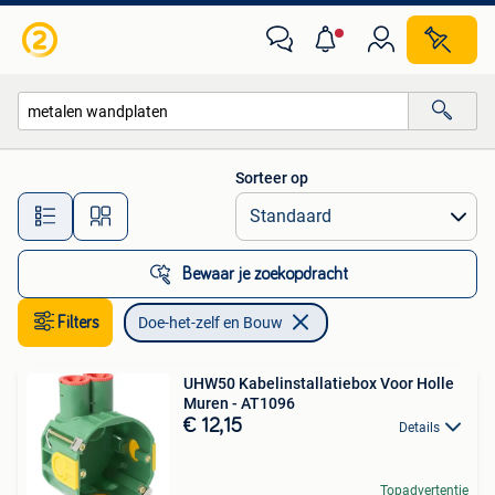
Doe-het-zelf en Bouw
Sorteer op
Alle afstanden…
Bewaar je zoekopdracht
Filters
Doe-het-zelf en Bouw
UHW50 Kabelinstallatiebox Voor Holle
Muren - AT1096
€ 12,15
Details
Topadvertentie