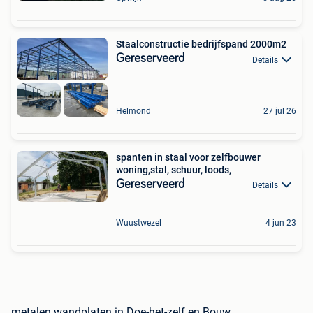
Staalconstructie bedrijfspand 2000m2
Gereserveerd
Details
Helmond
27 jul 26
spanten in staal voor zelfbouwer
woning,stal, schuur, loods,
Gereserveerd
Details
Wuustwezel
4 jun 23
metalen wandplaten in Doe-het-zelf en Bouw