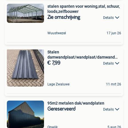
stalen spanten voor woning,stal, schuur,
loods,zelfbouwer
Zie omschrijving
Details
Wuustwezel
17 jun 26
Stalen
damwandplaat/wandplaat/damwand
platen 25ST 350x108CM
€ 7,99
Details
Lage Zwaluwe
11 mrt 26
95m2 metalen dak/wandplaten
Gereserveerd
Details
Opwijk
5 aug 26