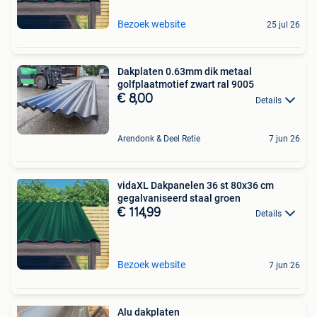
Bezoek website
25 jul 26
Dakplaten 0.63mm dik metaal
golfplaatmotief zwart ral 9005
€ 8,00
Details
Arendonk & Deel Retie
7 jun 26
vidaXL Dakpanelen 36 st 80x36 cm
gegalvaniseerd staal groen
€ 114,99
Details
Bezoek website
7 jun 26
Alu dakplaten