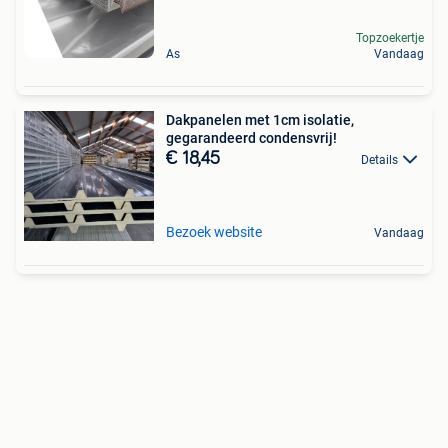
Topzoekertje
As
Vandaag
Dakpanelen met 1cm isolatie,
gegarandeerd condensvrij!
€ 18,45
Details
Bezoek website
Vandaag