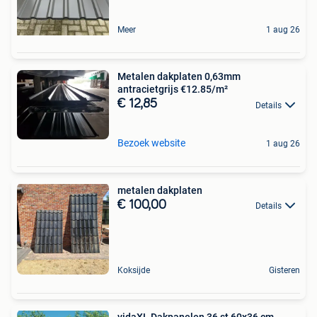
Meer
1 aug 26
Metalen dakplaten 0,63mm
antracietgrijs €12.85/m²
€ 12,85
Details
Bezoek website
1 aug 26
metalen dakplaten
€ 100,00
Details
Koksijde
Gisteren
vidaXL Dakpanelen 36 st 60x36 cm