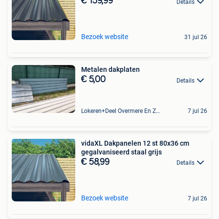
€ 159,99
Details
Bezoek website
31 jul 26
Metalen dakplaten
€ 5,00
Details
Lokeren+Deel Overmere En Zele
7 jul 26
vidaXL Dakpanelen 12 st 80x36 cm
gegalvaniseerd staal grijs
€ 58,99
Details
Bezoek website
7 jul 26