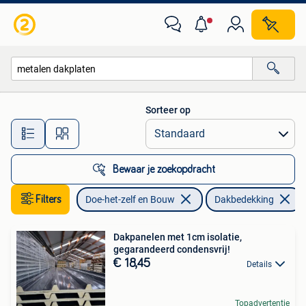
Dakpannen en Dakbedekking
Sorteer op
Alle afstanden…
Bewaar je zoekopdracht
Filters
Doe-het-zelf en Bouw
Dakbedekking
Dakpanelen met 1cm isolatie,
gegarandeerd condensvrij!
€ 18,45
Details
Topadvertentie