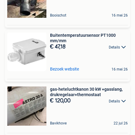
Booischot
16 mei 26
Buitentemperatuursensor PT1000
mm/mm
€ 47,18
Details
Bezoek website
16 mei 26
gas-heteluchtkanon 30 kW +gasslang,
drukregelaar+thermostaat
€ 120,00
Details
Bavikhove
22 jul 26