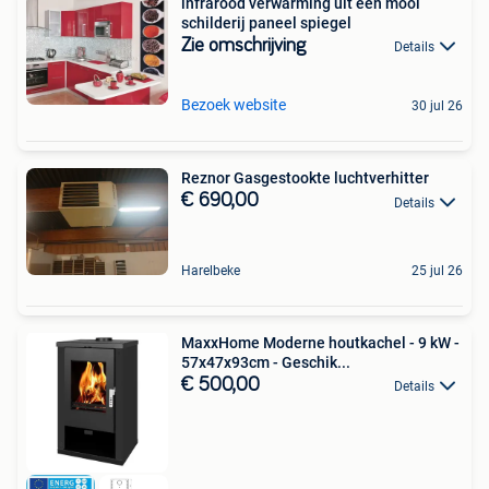
infrarood verwarming uit een mooi
schilderij paneel spiegel
Zie omschrijving
Details
Bezoek website
30 jul 26
Reznor Gasgestookte luchtverhitter
€ 690,00
Details
Harelbeke
25 jul 26
MaxxHome Moderne houtkachel - 9 kW -
57x47x93cm - Geschik...
€ 500,00
Details