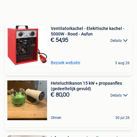
Ventilatorkachel - Elekrtische kachel -
5000W - Rood - Aufun
€ 54,95
Details
Bezoek website
3 aug 26
Heteluchtkanon 15 kW + propaanfles
(gedeeltelijk gevuld)
€ 80,00
Details
Olmen
30 jul 26