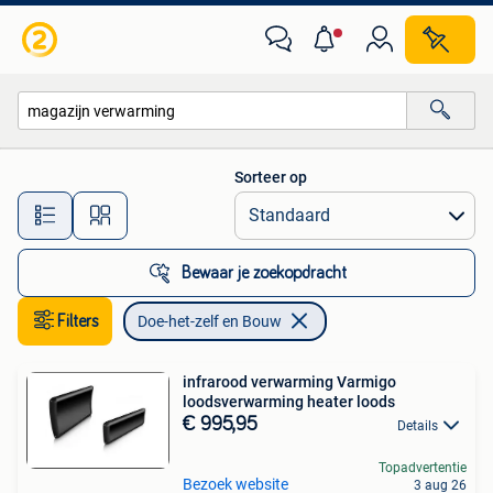
Doe-het-zelf en Bouw
Sorteer op
Alle afstanden…
Bewaar je zoekopdracht
Filters
Doe-het-zelf en Bouw
infrarood verwarming Varmigo
loodsverwarming heater loods
€ 995,95
Details
Topadvertentie
Bezoek website
3 aug 26