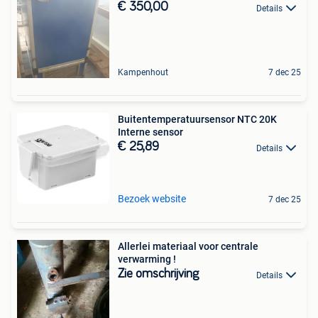
€ 350,00
Details
Kampenhout
7 dec 25
Buitentemperatuursensor NTC 20K
Interne sensor
€ 25,89
Details
Bezoek website
7 dec 25
Allerlei materiaal voor centrale
verwarming !
Zie omschrijving
Details