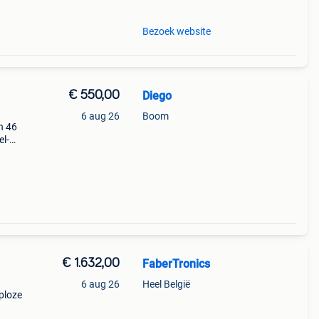
Bezoek website
€ 550,00
Diego
6 aug 26
Boom
n 46
el-
rs
sen,
€ 1.632,00
FaberTronics
6 aug 26
Heel België
ploze