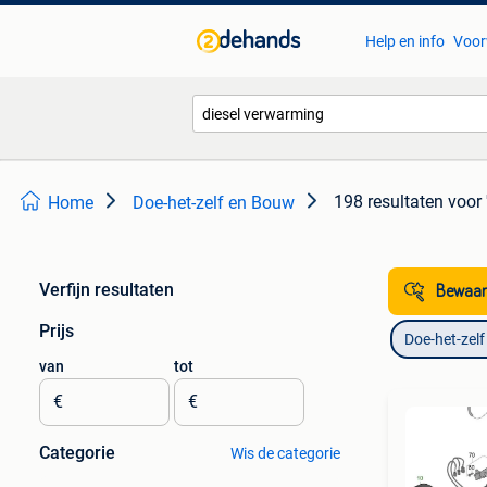
Help en info
Voor
198 resultaten
voor 
Home
Doe-het-zelf en Bouw
Verfijn resultaten
Bewaar
Prijs
Doe-het-zel
van
tot
€
€
Categorie
Wis de categorie