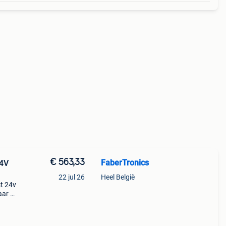
€ 563,33
FaberTronics
24V
22 jul 26
Heel België
st 24v
aar te
anaf