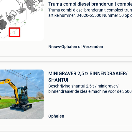
Truma combi diesel branderunit compl
Truma combi diesel branderunit compleet tru
artikelnummer. 34020-65500 Nummer 50 op 
afbeelding. Geschikt voor truma combi 4 diese
cd400-22120001 - cbd04eu-e-xxxxxxxx (04/2
12/2022) truma comb
Nieuw
Ophalen of Verzenden
MINIGRAVER 2,5 t/ BINNENDRAAIER/
SHANTUI
Beschrijving shantui 2,5 t / minigraver/
binnendraaier de ideale machine voor de 350
aanhanger .. Standaard uitrusting shantui se 
; gewicht 2650 kg compacte binnendraaier 3
cilinder yanmar di
Ophalen