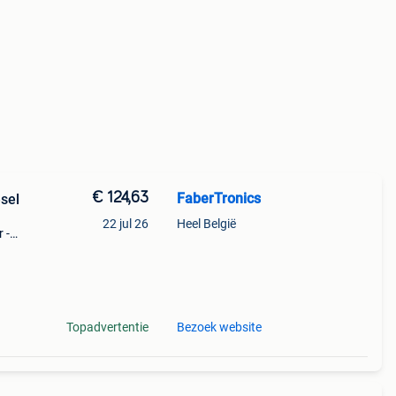
€ 124,63
FaberTronics
sel
22 jul 26
Heel België
 -
vanaf
n €9,
Topadvertentie
Bezoek website