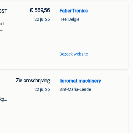
€ 569,56
FaberTronics
00ST
22 jul 26
Heel België
sel
t de
che
Bezoek website
Zie omschrijving
lieromat machinery
22 jul 26
Sint-Maria-Lierde
0kg
25 sr