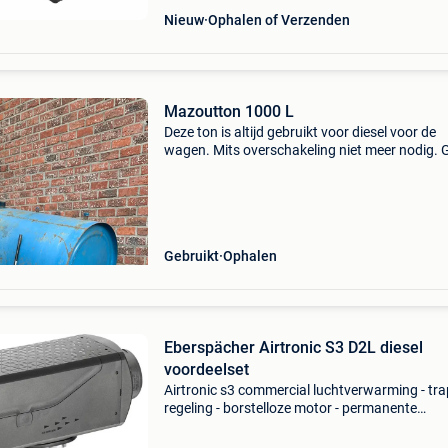
Nieuw
Ophalen of Verzenden
Mazoutton 1000 L
Deze ton is altijd gebruikt voor diesel voor de
wagen. Mits overschakeling niet meer nodig. G
af te halen.
Gebruikt
Ophalen
Eberspächer Airtronic S3 D2L diesel
voordeelset
Airtronic s3 commercial luchtverwarming - tra
regeling - borstelloze motor - permanente
functiecontrole met diagnosesysteem - stand
geïntegreerde hoogtesensor (automatische