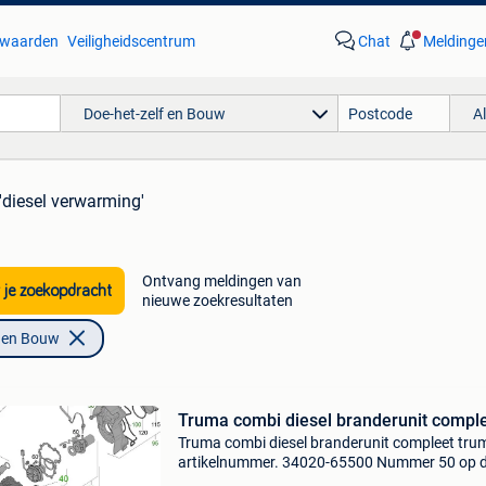
waarden
Veiligheidscentrum
Chat
Meldinge
Doe-het-zelf en Bouw
A
'diesel verwarming'
Ontvang meldingen van
 je zoekopdracht
nieuwe zoekresultaten
f en Bouw
Truma combi diesel branderunit compl
Truma combi diesel branderunit compleet tru
artikelnummer. 34020-65500 Nummer 50 op 
afbeelding. Geschikt voor truma combi 4 diese