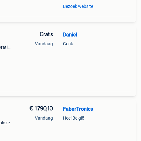
Bezoek website
Gratis
Daniel
Vandaag
Genk
ratis
€ 1.790,10
FaberTronics
Vandaag
Heel België
ploze
aard