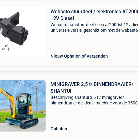
Webasto stuurdeel / elektronica AT20
12V Diesel
Webasto aanstuurdeel / ecu at2000st 12v die
universele versie, geschikt om met de webasto
bedienelementen te bedienen. Te gebruiken me
draairegelaar en multicontrol. Met automatis
hoogteaanp
Nieuw
Ophalen of Verzenden
MINIGRAVER 2,5 t/ BINNENDRAAIER/
SHANTUI
Beschrijving shantui 2,5 t / minigraver/
binnendraaier de ideale machine voor de 350
aanhanger .. Standaard uitrusting shantui se 
; gewicht 2650 kg compacte binnendraaier 3
cilinder yanmar di
Ophalen