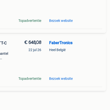
011-
Topadvertentie
Bezoek website
€ 648,08
FaberTronics
TT-C
22 jul 26
Heel België
antel
vanaf
Topadvertentie
Bezoek website