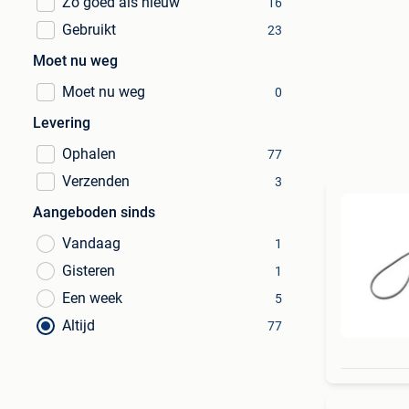
Zo goed als nieuw
16
Gebruikt
23
Moet nu weg
Moet nu weg
0
Levering
Ophalen
77
Verzenden
3
Aangeboden sinds
Vandaag
1
Gisteren
1
Een week
5
Altijd
77