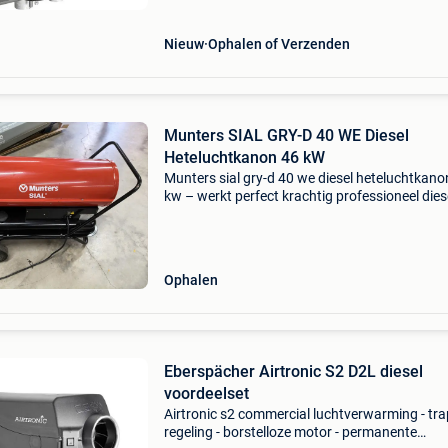
regeling tot 3.000
Nieuw
Ophalen of Verzenden
Munters SIAL GRY-D 40 WE Diesel
Heteluchtkanon 46 kW
Munters sial gry-d 40 we diesel heteluchtkano
kw – werkt perfect krachtig professioneel dies
heteluchtkanon van het kwaliteitsmerk munte
sial. Ideaal voor het verwarmen van werkplaat
magaz
Ophalen
Eberspächer Airtronic S2 D2L diesel
voordeelset
Airtronic s2 commercial luchtverwarming - tra
regeling - borstelloze motor - permanente