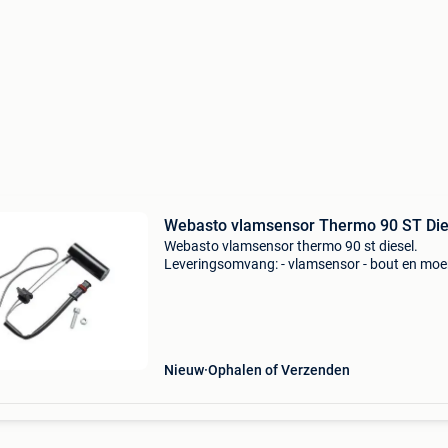
Webasto vlamsensor Thermo 90 ST Die
Webasto vlamsensor thermo 90 st diesel.
Leveringsomvang: - vlamsensor - bout en moer
africhtring gratis verzending bij bestellingen 
€150,-. (Daaronder vragen wij een bijdrage va
Nieuw
Ophalen of Verzenden