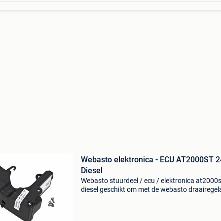
Webasto elektronica - ECU AT2000ST 
Diesel
Webasto stuurdeel / ecu / elektronica at2000
diesel geschikt om met de webasto draairegel
bedienen. Gratis verzending bij bestellingen v
€150,-. (Daaronder vragen wij een bijdrage