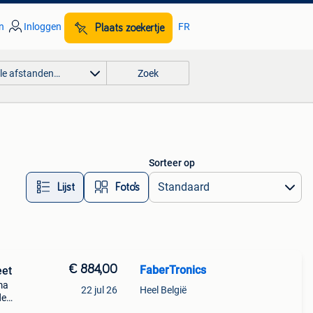
n
Inloggen
FR
Plaats zoekertje
lle afstanden…
Zoek
Sorteer op
Lijst
Foto’s
€ 884,00
FaberTronics
eet
ma
22 jul 26
Heel België
de
l