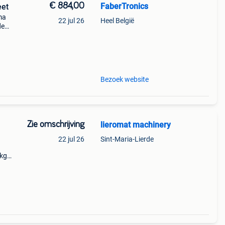
€ 884,00
FaberTronics
eet
ma
22 jul 26
Heel België
de
l
011-
Bezoek website
Zie omschrijving
lieromat machinery
22 jul 26
Sint-Maria-Lierde
0kg
25 sr