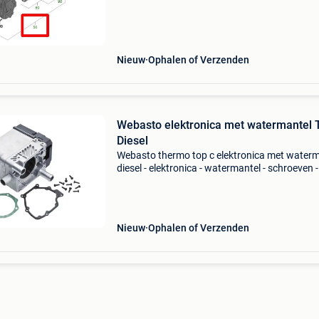
cd400-22120001 - cbd04eu-e-xxxxxxxx (04/2
12/2022) truma comb
Nieuw
Ophalen of Verzenden
Webasto elektronica met watermantel 
Diesel
Webasto thermo top c elektronica met waterm
diesel - elektronica - watermantel - schroeven -
pakkingset gratis verzending bij bestellingen 
€150,-. (Daaronder vragen wij een bijdrage va
Nieuw
Ophalen of Verzenden