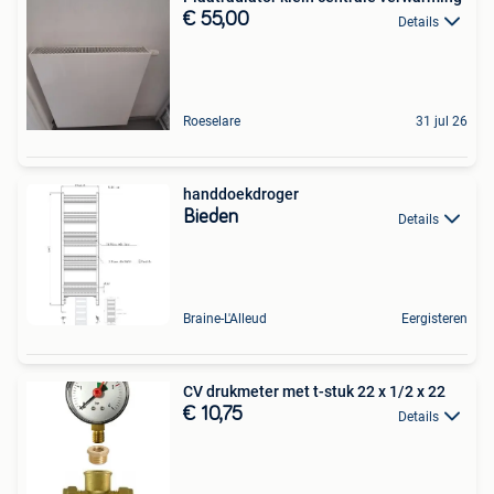
€ 55,00
Details
Roeselare
31 jul 26
handdoekdroger
Bieden
Details
Braine-L'Alleud
Eergisteren
CV drukmeter met t-stuk 22 x 1/2 x 22
€ 10,75
Details