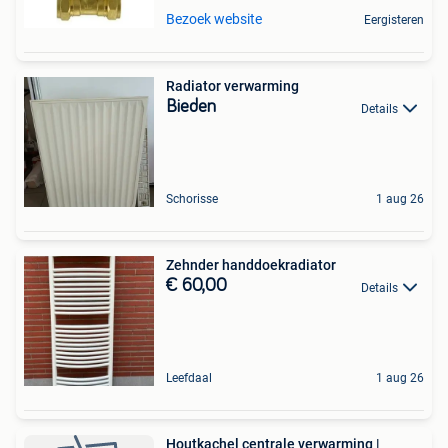
Bezoek website
Eergisteren
Radiator verwarming
Bieden
Details
Schorisse
1 aug 26
Zehnder handdoekradiator
€ 60,00
Details
Leefdaal
1 aug 26
Houtkachel centrale verwarming |