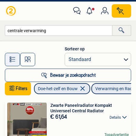
Verwarming en Radiatoren
Sorteer op
Alle afstanden…
Bewaar je zoekopdracht
Filters
Doe-het-zelf en Bouw
Verwarming en Radia
Zwarte Paneelradiator Kompakt
Universeel Central Radiator
€ 61,64
Details
Topadvertentie