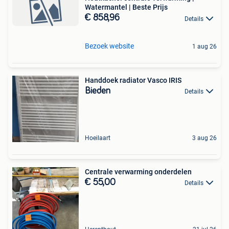
Watermantel | Beste Prijs
€ 858,96
Details
Bezoek website
1 aug 26
Handdoek radiator Vasco IRIS
Bieden
Details
Hoeilaart
3 aug 26
Centrale verwarming onderdelen
€ 55,00
Details