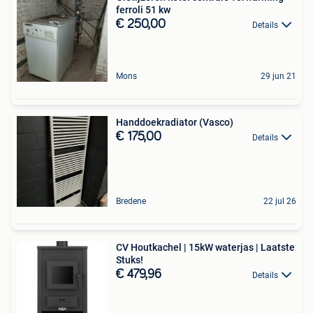
ferroli 51 kw
€ 250,00
Details
Mons
29 jun 21
Handdoekradiator (Vasco)
€ 175,00
Details
Bredene
22 jul 26
CV Houtkachel | 15kW waterjas | Laatste
Stuks!
€ 479,96
Details