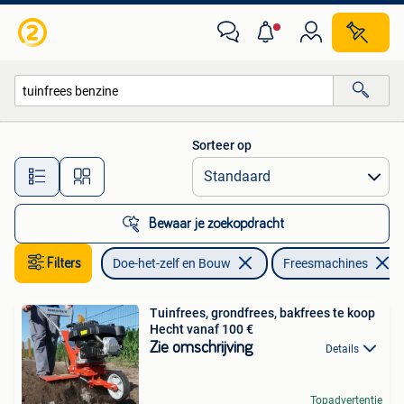
Gereedschap | Freesmachines
Sorteer op
Alle afstanden…
Bewaar je zoekopdracht
Filters
Doe-het-zelf en Bouw
Freesmachines
Tuinfrees, grondfrees, bakfrees te koop
Hecht vanaf 100 €
Zie omschrijving
Details
Topadvertentie