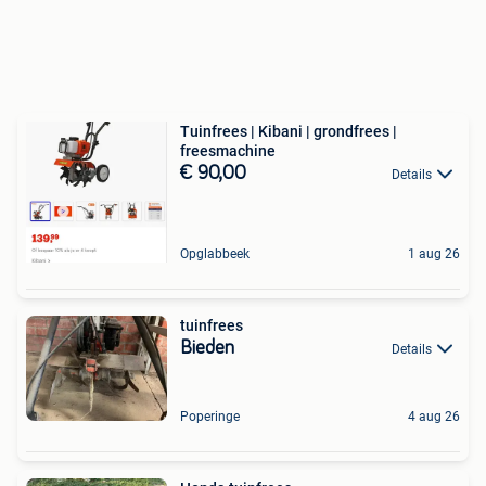
Tuinfrees | Kibani | grondfrees |
freesmachine
€ 90,00
Details
Opglabbeek
1 aug 26
tuinfrees
Bieden
Details
Poperinge
4 aug 26