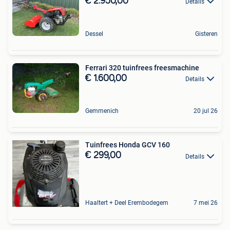
€ 2.950,00
Details
Dessel
Gisteren
Ferrari 320 tuinfrees freesmachine
€ 1.600,00
Details
Gemmenich
20 jul 26
Tuinfrees Honda GCV 160
€ 299,00
Details
Haaltert + Deel Erembodegem
7 mei 26