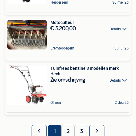
Herdersem
30 mei 26
Motoculteur
€ 3.200,00
Details
Erembodegem
30 jul 26
Tuinfrees benzine 3 modellen merk
Hecht
Zie omschrijving
Details
Olmen
2 dec 25
1
2
3