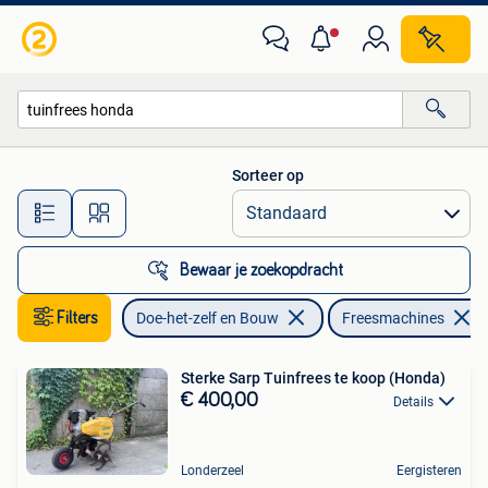
Gereedschap | Freesmachines
Sorteer op
Alle afstanden…
Bewaar je zoekopdracht
Filters
Doe-het-zelf en Bouw
Freesmachines
Sterke Sarp Tuinfrees te koop (Honda)
€ 400,00
Details
Londerzeel
Eergisteren