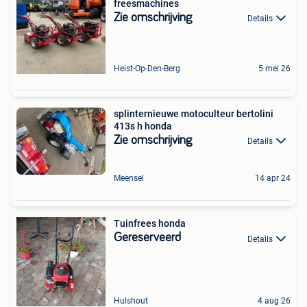
freesmachines
Zie omschrijving
Details
Heist-Op-Den-Berg
5 mei 26
splinternieuwe motoculteur bertolini
413s h honda
Zie omschrijving
Details
Meensel
14 apr 24
Tuinfrees honda
Gereserveerd
Details
Hulshout
4 aug 26