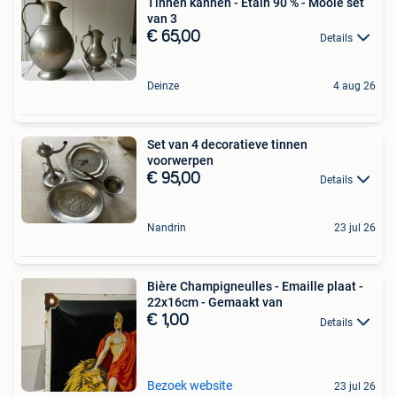
Tinnen kannen - Etain 90 % - Mooie set
van 3
€ 65,00
Details
Deinze
4 aug 26
Set van 4 decoratieve tinnen
voorwerpen
€ 95,00
Details
Nandrin
23 jul 26
Bière Champigneulles - Emaille plaat -
22x16cm - Gemaakt van
€ 1,00
Details
Bezoek website
23 jul 26