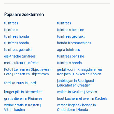
Populaire zoektermen
tuinfrees
tuinfrees
tuinfrees
tuinfrees benzine
tuinfrees honda
tuinfrees gebruikt
tuinfrees honda
honda freesmachines
tuinfrees gebruikt
agria tuinfrees
elektrische tuinfrees
tuinfrees benzine
motoculteur tuinfrees
tuinfrees honda
Foto | Lenzen en Objectieven in
gerbil kooi in Knaagdieren en
Foto | Lenzen en Objectieven
Konijnen | Hokken en Kooien
janbibejan in Speelgoed |
ford ka 2009 in Ford
Educatief en Creatief
kruger pils in Biermerken
walem in Keuken | Servies
gratis dieren in Pluimvee
hout kachel met oven in Kachels
vitrine gratis in Kasten |
versnellingsbak honda in
Vitrinekasten
Onderdelen | Honda