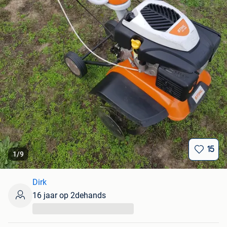
15
1
/
9
Dirk
16 jaar op 2dehands
...