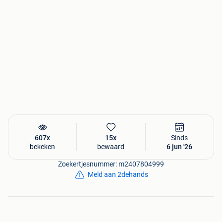
607x
15x
Sinds
bekeken
bewaard
6 jun '26
Zoekertjesnummer: m2407804999
Meld aan 2dehands