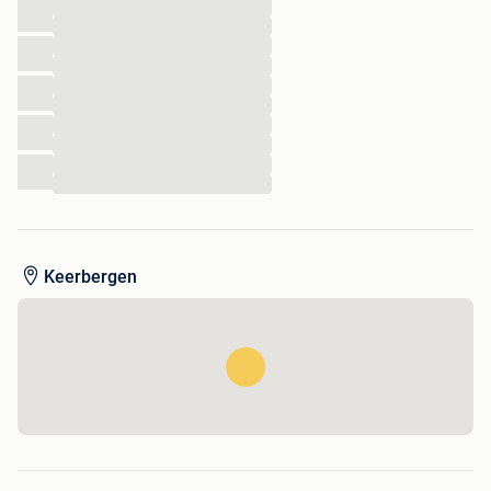
...
...
...
...
...
...
...
...
...
...
Keerbergen