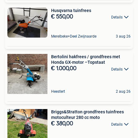
Husqvarna tuinfrees
€ 550,00
Details
Merelbeke+Deel Zwijnaarde
3 aug 26
Bertolini hakfrees / grondfrees met
Honda GX-motor –Topstaat
€ 1.000,00
Details
Heestert
2 aug 26
Briggs&Stratton grondfrees tuinfrees
motoculteur 280 cc moto
€ 380,00
Details