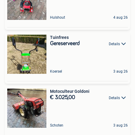
Hulshout
4 aug 26
Tuinfrees
Gereserveerd
Details
Koersel
3 aug 26
Motoculteur Goldoni
€ 3.025,00
Details
Schoten
3 aug 26