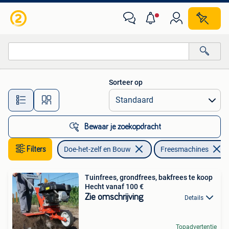
Gereedschap | Freesmachines
Sorteer op
Alle afstanden…
Bewaar je zoekopdracht
Filters
Doe-het-zelf en Bouw
Freesmachines
Tuinfrees, grondfrees, bakfrees te koop
Hecht vanaf 100 €
Zie omschrijving
Details
Topadvertentie