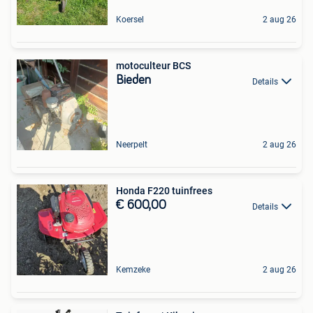
Koersel
2 aug 26
motoculteur BCS
Bieden
Details
Neerpelt
2 aug 26
Honda F220 tuinfrees
€ 600,00
Details
Kemzeke
2 aug 26