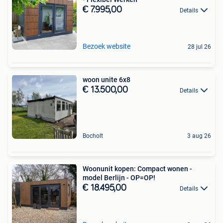
€ 7.995,00
Details
Bezoek website
28 jul 26
woon unite 6x8
€ 13.500,00
Details
Bocholt
3 aug 26
Woonunit kopen: Compact wonen -
model Berlijn - OP=OP!
€ 18.495,00
Details