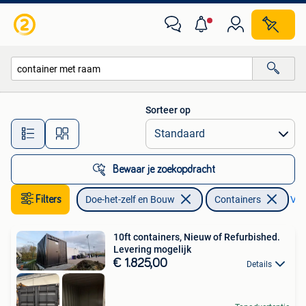
Containers
Sorteer op
Alle afstanden…
Bewaar je zoekopdracht
Filters
Doe-het-zelf en Bouw
Containers
Verw
10ft containers, Nieuw of Refurbished.
Levering mogelijk
€ 1.825,00
Details