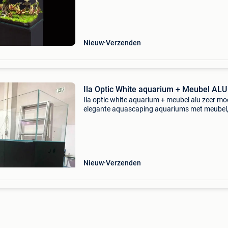
Nieuw
Verzenden
Ila Optic White aquarium + Meubel ALU
Ila optic white aquarium + meubel alu zeer mo
elegante aquascaping aquariums met meubel
verkrijgbaar in alle ral kleuren en vervaardigd u
aluminium. Aluminium heeft het grote voordee
ze vol
Nieuw
Verzenden