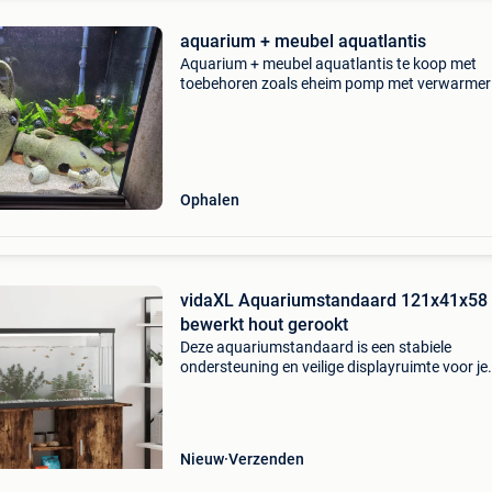
aquarium + meubel aquatlantis
Aquarium + meubel aquatlantis te koop met
toebehoren zoals eheim pomp met verwarmer
1200xlt. Met co2 installatie en 2 easy led lamp
Zie foto&#39;s. Eventueel met of zonder visse
convict cichl
Ophalen
vidaXL Aquariumstandaard 121x41x58
bewerkt hout gerookt
Deze aquariumstandaard is een stabiele
ondersteuning en veilige displayruimte voor je
aquarium. Of je nu siervissen kweekt of
waterplanten schikt, deze aquariumstandaar
voldoet aan je behoefte. Duurz
Nieuw
Verzenden