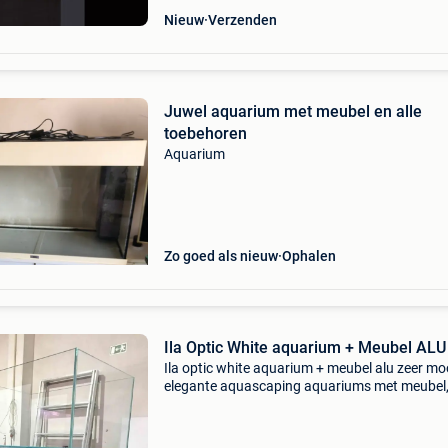
Nieuw
Verzenden
Juwel aquarium met meubel en alle
toebehoren
Aquarium
Zo goed als nieuw
Ophalen
Ila Optic White aquarium + Meubel ALU
Ila optic white aquarium + meubel alu zeer mo
elegante aquascaping aquariums met meubel
verkrijgbaar in alle ral kleuren en vervaardigd u
aluminium. Aluminium heeft het grote voordee
ze vol