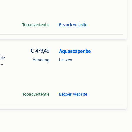
Topadvertentie
Bezoek website
€ 479,49
Aquascaper.be
oie
Vandaag
Leuven
,
it
l dat
Topadvertentie
Bezoek website