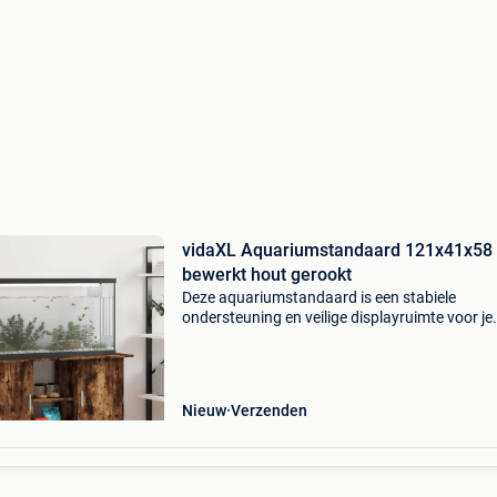
vidaXL Aquariumstandaard 121x41x58
bewerkt hout gerookt
Deze aquariumstandaard is een stabiele
ondersteuning en veilige displayruimte voor je
aquarium. Of je nu siervissen kweekt of
waterplanten schikt, deze aquariumstandaar
voldoet aan je behoefte. Duurz
Nieuw
Verzenden