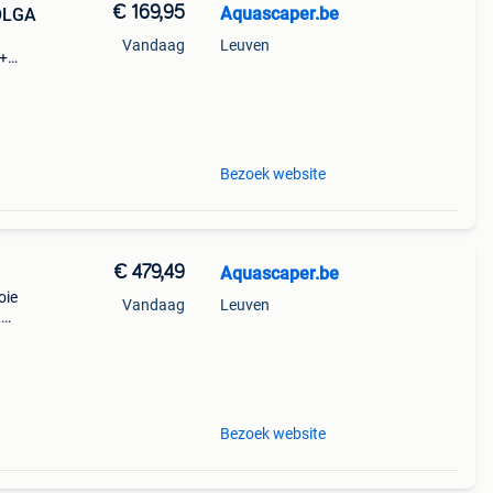
€ 169,95
Aquascaper.be
OLGA
Vandaag
Leuven
m+
Bezoek website
€ 479,49
Aquascaper.be
oie
Vandaag
Leuven
,
it
l dat
Bezoek website