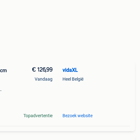
€ 126,99
vidaXL
 cm
Vandaag
Heel België
d
Topadvertentie
Bezoek website