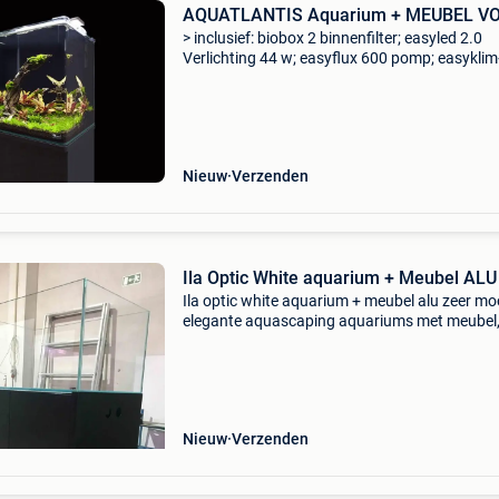
AQUATLANTIS Aquarium + MEUBEL V
> inclusief: biobox 2 binnenfilter; easyled 2.0
Verlichting 44 w; easyflux 600 pomp; easykli
200 w verwarmer www.aquascaper.be
Nieuw
Verzenden
Ila Optic White aquarium + Meubel ALU
Ila optic white aquarium + meubel alu zeer mo
elegante aquascaping aquariums met meubel
verkrijgbaar in alle ral kleuren en vervaardigd u
aluminium. Aluminium heeft het grote voordee
ze vol
Nieuw
Verzenden