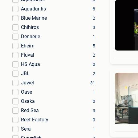
Aquatlantis
8
Blue Marine
2
Chihiros
3
Dennerle
1
Eheim
5
Fluval
2
HS Aqua
0
JBL
2
Juwel
31
Oase
1
Osaka
0
Red Sea
3
Reef Factory
0
Sera
1