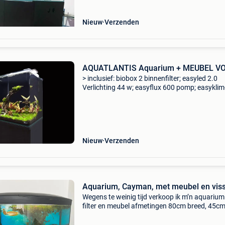
Nieuw
Verzenden
AQUATLANTIS Aquarium + MEUBEL V
> inclusief: biobox 2 binnenfilter; easyled 2.0
Verlichting 44 w; easyflux 600 pomp; easykli
200 w verwarmer www.aquascaper.be
Nieuw
Verzenden
Aquarium, Cayman, met meubel en vis
Wegens te weinig tijd verkoop ik m’n aquariu
filter en meubel afmetingen 80cm breed, 45cm
en hoogte van het aquarium 50 cm. Totale ho
1m15 alles wordt verkocht zoals je het ziet op 