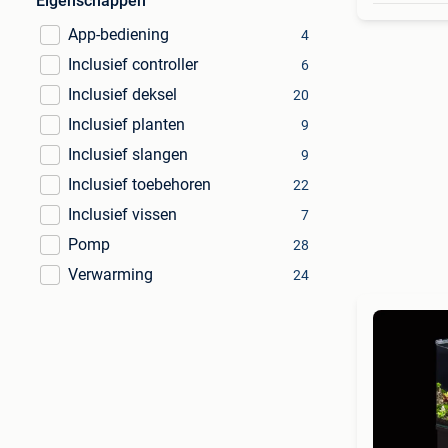
Eigenschappen
App-bediening
4
Inclusief controller
6
Inclusief deksel
20
Inclusief planten
9
Inclusief slangen
9
Inclusief toebehoren
22
Inclusief vissen
7
Pomp
28
Verwarming
24