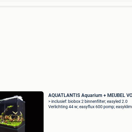
AQUATLANTIS Aquarium + MEUBEL V
> inclusief: biobox 2 binnenfilter; easyled 2.0
Verlichting 44 w; easyflux 600 pomp; easykli
200 w verwarmer www.aquascaper.be