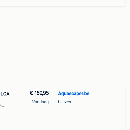
€ 189,95
Aquascaper.be
OLGA
Vandaag
Leuven
m+