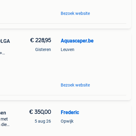
Bezoek website
€ 228,95
Aquascaper.be
OLGA
Gisteren
Leuven
m+
Bezoek website
€ 350,00
Frederic
sen
m met
5 aug 26
Opwijk
 diep
ogte
de fo