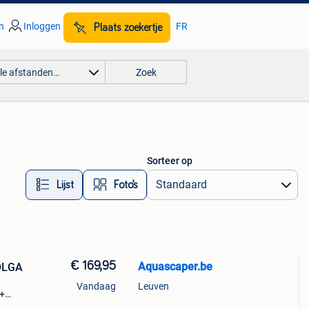
n
Inloggen
FR
Plaats zoekertje
lle afstanden…
Zoek
Sorteer op
Lijst
Foto’s
€ 169,95
Aquascaper.be
OLGA
Vandaag
Leuven
m+