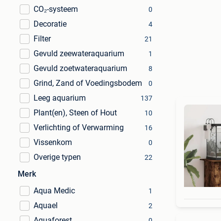
CO₂-systeem
0
Decoratie
4
Filter
21
Gevuld zeewateraquarium
1
Gevuld zoetwateraquarium
8
Grind, Zand of Voedingsbodem
0
Leeg aquarium
137
Plant(en), Steen of Hout
10
Verlichting of Verwarming
16
Vissenkom
0
Overige typen
22
Merk
Aqua Medic
1
Aquael
2
Aquaforest
0