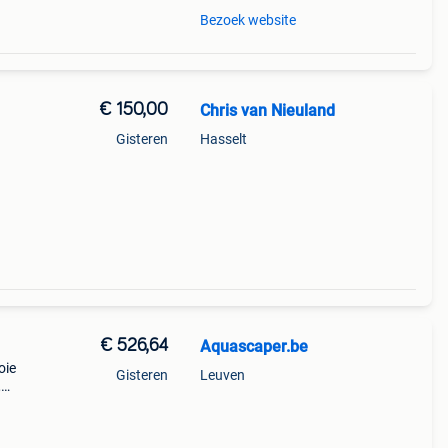
Bezoek website
€ 150,00
Chris van Nieuland
Gisteren
Hasselt
€ 526,64
Aquascaper.be
oie
Gisteren
Leuven
,
it
l dat