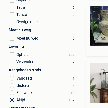
Superfish
3
Tetra
0
Tunze
0
Overige merken
3
Moet nu weg
Moet nu weg
0
Levering
Ophalen
109
Verzenden
7
Aangeboden sinds
Vandaag
1
Gisteren
4
Een week
18
Altijd
109