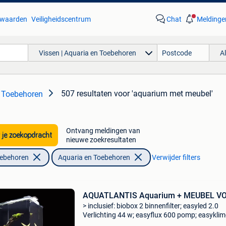
waarden
Veiligheidscentrum
Chat
Meldinge
Vissen | Aquaria en Toebehoren
A
507 resultaten
voor 'aquarium met meubel'
n Toebehoren
Ontvang meldingen van
 je zoekopdracht
nieuwe zoekresultaten
oebehoren
Aquaria en Toebehoren
Verwijder filters
AQUATLANTIS Aquarium + MEUBEL V
> inclusief: biobox 2 binnenfilter; easyled 2.0
Verlichting 44 w; easyflux 600 pomp; easykli
200 w verwarmer www.aquascaper.be