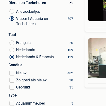
Dieren en Toebehoren
Alle zoekertjes
Vissen | Aquaria en
507
Toebehoren
Taal
Français
20
Nederlands
109
Nederlands & Français
129
Conditie
Nieuw
402
Zo goed als nieuw
38
Gebruikt
35
Type
Aquariummeubel
5