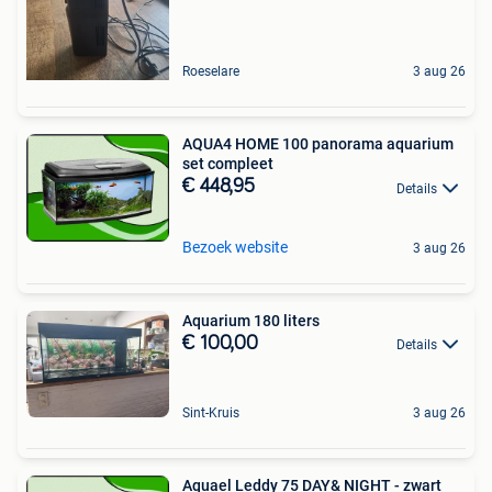
Roeselare
3 aug 26
AQUA4 HOME 100 panorama aquarium
set compleet
€ 448,95
Details
Bezoek website
3 aug 26
Aquarium 180 liters
€ 100,00
Details
Sint-Kruis
3 aug 26
Aquael Leddy 75 DAY& NIGHT - zwart