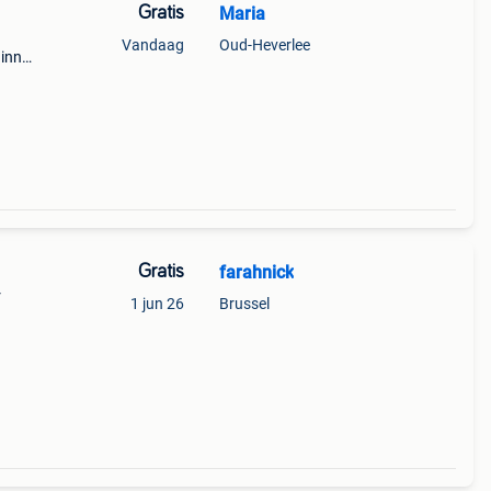
Gratis
Maria
Vandaag
Oud-Heverlee
inner
nder
Gratis
farahnick
r
1 jun 26
Brussel