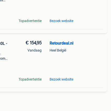
es
achts
en
Topadvertentie
Bezoek website
€ 154,95
Retourdeal.nl
0L -
Vandaag
Heel België
e
arom
al on
Topadvertentie
Bezoek website