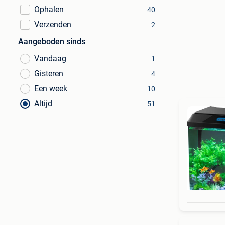
Ophalen
40
Verzenden
2
Aangeboden sinds
Vandaag
1
Gisteren
4
Een week
10
Altijd
51