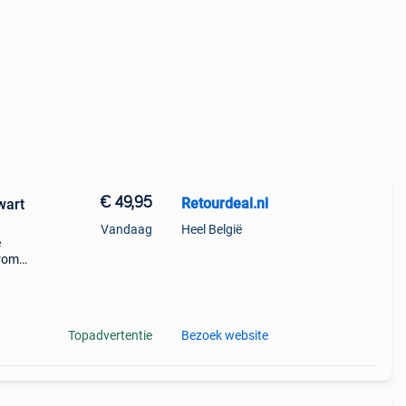
€ 49,95
Retourdeal.nl
wart
Vandaag
Heel België
e
arom
al on
Topadvertentie
Bezoek website