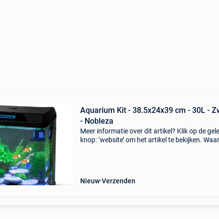
Aquarium Kit - 38.5x24x39 cm - 30L - Z
- Nobleza
Meer informatie over dit artikel? Klik op de gel
knop: ‘website’ om het artikel te bekijken. Wa
bestellen bij retourdeal.nl? Voor 15:00 besteld,
volgende werkdag in huis. 1 Jaar garantie op 
Nieuw
Verzenden