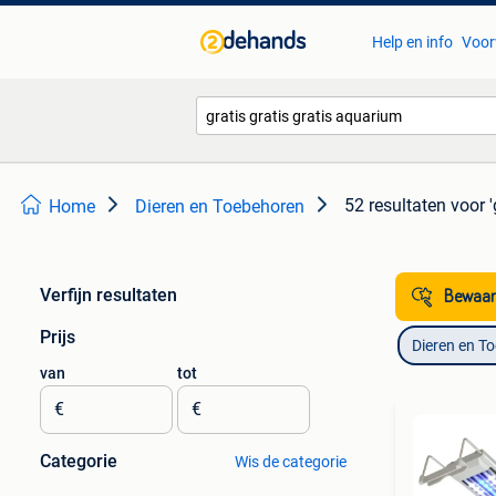
Help en info
Voor
52 resultaten
voor '
Home
Dieren en Toebehoren
Verfijn resultaten
Bewaar
Prijs
Dieren en T
van
tot
€
€
Categorie
Wis de categorie