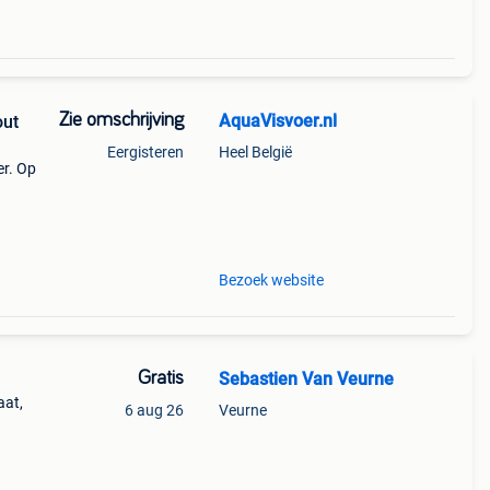
Zie omschrijving
AquaVisvoer.nl
out
Eergisteren
Heel België
er. Op
voor
Bezoek website
Gratis
Sebastien Van Veurne
aat,
6 aug 26
Veurne
ot,