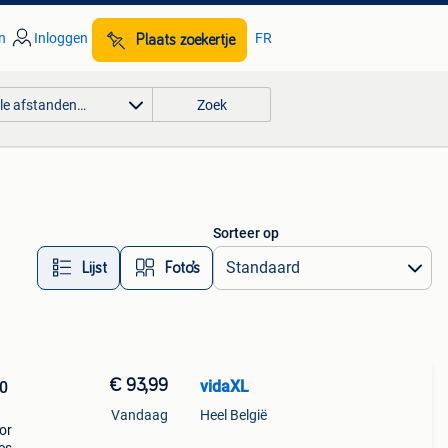
n
Inloggen
FR
Plaats zoekertje
lle afstanden…
Zoek
Sorteer op
Lijst
Foto’s
€ 93,99
vidaXL
0
Vandaag
Heel België
or