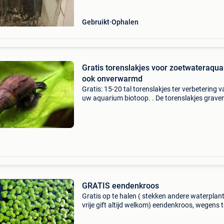
Gebruikt
Ophalen
Gratis torenslakjes voor zoetwateraqua
ook onverwarmd
Gratis: 15-20 tal torenslakjes ter verbetering 
uw aquarium biotoop. . De torenslakjes graven
in het grind of zand en houden het luchtig =>
slakjes voor een gezond aquarium . Zie foto 1-
GRATIS eendenkroos
Gratis op te halen ( stekken andere waterplan
vrije gift altijd welkom) eendenkroos, wegens t
veel, komt uit aquarium, maar kan perfect in d
vijver ook. Grote hoeveelheid beschikbaar, vo