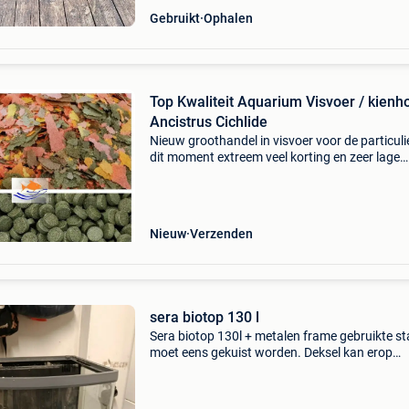
Gebruikt
Ophalen
Top Kwaliteit Aquarium Visvoer / kienh
Ancistrus Cichlide
Nieuw groothandel in visvoer voor de particuli
dit moment extreem veel korting en zeer lage
prijzen via de webshop! Www.aquavisvoer.nl 
14:00uur besteld de volgende dag in huis.
Verzending v
Nieuw
Verzenden
sera biotop 130 l
Sera biotop 130l + metalen frame gebruikte st
moet eens gekuist worden. Deksel kan erop
geplaats worden maar sluitmechanisme is kap
lichten moeten vervangen worden. Geen
toebehoren zoals waterv