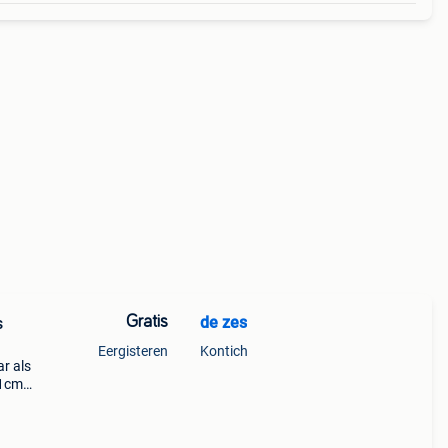
Gratis
de zes
s
Eergisteren
Kontich
ar als
01cm,