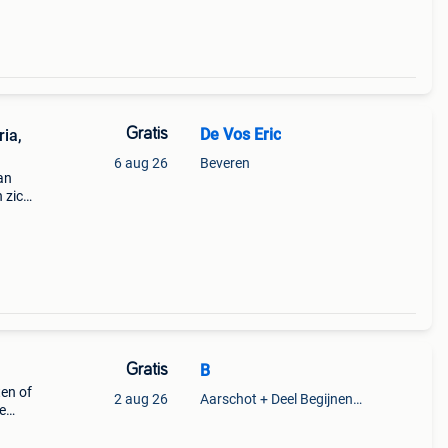
Gratis
De Vos Eric
ria,
6 aug 26
Beveren
van
 zich
4:
Gratis
B
ten of
2 aug 26
Aarschot + Deel Begijnendijk
e
e
ldoend