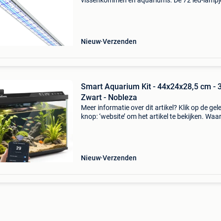
vissenkommen en aquariums. De 72 led-lampj
stralen blauw en wit licht uit, waardoor er 's n
een aangename sfeer ontstaat en de planten 
algen
Nieuw
Verzenden
Smart Aquarium Kit - 44x24x28,5 cm - 3
Zwart - Nobleza
Meer informatie over dit artikel? Klik op de gel
knop: ‘website’ om het artikel te bekijken. Wa
bestellen bij retourdeal.nl? Voor 15:00 besteld,
volgende werkdag in huis. 1 Jaar garantie op 
Nieuw
Verzenden