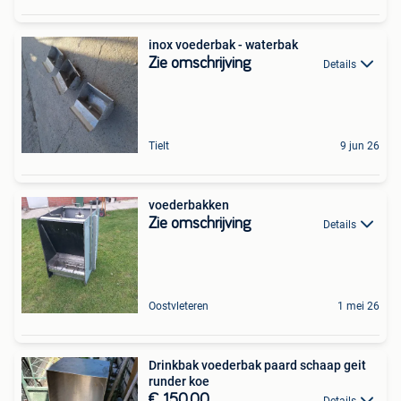
inox voederbak - waterbak
Zie omschrijving
Details
Tielt
9 jun 26
voederbakken
Zie omschrijving
Details
Oostvleteren
1 mei 26
Drinkbak voederbak paard schaap geit
runder koe
€ 150,00