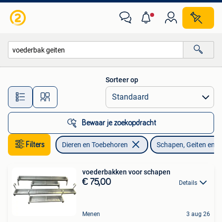
Schapen, Geiten en Varkens
Sorteer op
Alle afstanden…
Bewaar je zoekopdracht
Filters
Dieren en Toebehoren
Schapen, Geiten en 
voederbakken voor schapen
€ 75,00
Details
Menen
3 aug 26