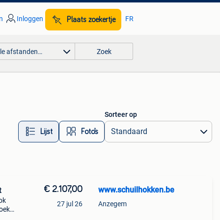
n
Inloggen
FR
Plaats zoekertje
lle afstanden…
Zoek
Sorteer op
Lijst
Foto’s
€ 2.107,00
www.schuilhokken.be
t
ok
27 jul 26
Anzegem
zoek
extra