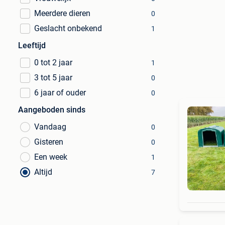
Meerdere dieren
0
Geslacht onbekend
1
Leeftijd
0 tot 2 jaar
1
3 tot 5 jaar
0
6 jaar of ouder
0
Aangeboden sinds
Vandaag
0
Gisteren
0
Een week
1
Altijd
7