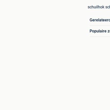
schuilhok sc
Gerelateer
Populaire 