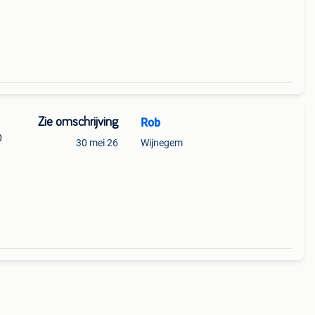
hok
Zie omschrijving
Rob
0
30 mei 26
Wijnegem