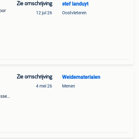
Zie omschrijving
stef landuyt
voor
12 jul 26
Oostvleteren
een te
Zie omschrijving
Weidematerialen
4 mei 26
Menen
ussen