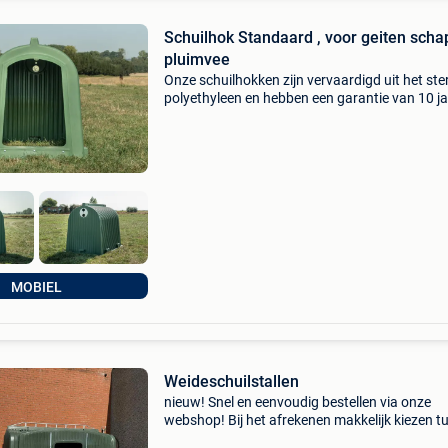
Schuilhok Standaard , voor geiten sch
pluimvee
Onze schuilhokken zijn vervaardigd uit het ste
polyethyleen en hebben een garantie van 10 j
fabricagefouten. Ze zijn uitermate geschikt vo
pony&#39;s ezels geiten schapen herten , alp
MOBIEL
Weideschuilstallen
​nieuw! Snel en eenvoudig bestellen via onze
webshop! Bij het afrekenen makkelijk kiezen t
leveren of afhalen. Weidematerialen.be