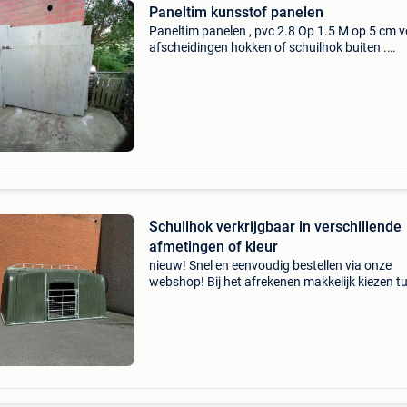
Paneltim kunsstof panelen
Paneltim panelen , pvc 2.8 Op 1.5 M op 5 cm 
afscheidingen hokken of schuilhok buiten .
Gemakkelijk verzaagbaar op maat prijsje over
komen
Schuilhok verkrijgbaar in verschillende
afmetingen of kleur
​nieuw! Snel en eenvoudig bestellen via onze
webshop! Bij het afrekenen makkelijk kiezen t
leveren of afhalen. Weidematerialen.be
schuilstallen vervaardigd uit hoogdensiteit
polyethyleen. (Hdpe)