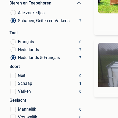
Dieren en Toebehoren
Alle zoekertjes
Schapen, Geiten en Varkens
7
Taal
Français
0
Nederlands
7
Nederlands & Français
7
Soort
Geit
0
Schaap
1
Varken
0
Geslacht
Mannelijk
0
Vrouwelijk
0