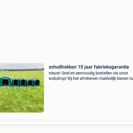
schuilhokken 10 jaar fabrieksgarantie
​nieuw! Snel en eenvoudig bestellen via onze
webshop! Bij het afrekenen makkelijk kiezen t
leveren of afhalen. Weidematerialen.be
schuilstallen vervaardigd uit hoogdensiteit
polyethyleen. (Hdpe)