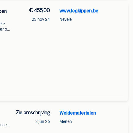
€ 455,00
www.legkippen.be
apen
23 nov 24
Nevele
rke
aar op
or
ac
Zie omschrijving
Weidematerialen
2 jun 26
Menen
ussen