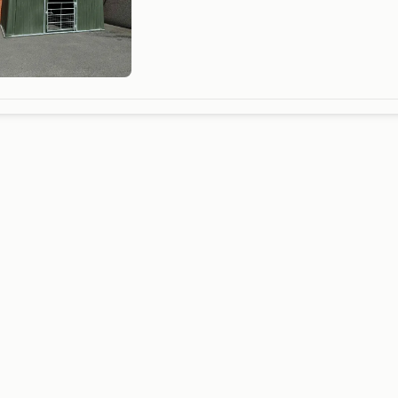
schuilstallen vervaardigd uit hoogdensiteit
polyethyleen. (Hdpe)