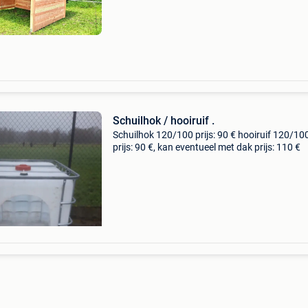
voorwand? Dit hoogwaardige douglas schuil
biedt optim
Schuilhok / hooiruif .
Schuilhok 120/100 prijs: 90 € hooiruif 120/10
prijs: 90 €, kan eventueel met dak prijs: 110 €