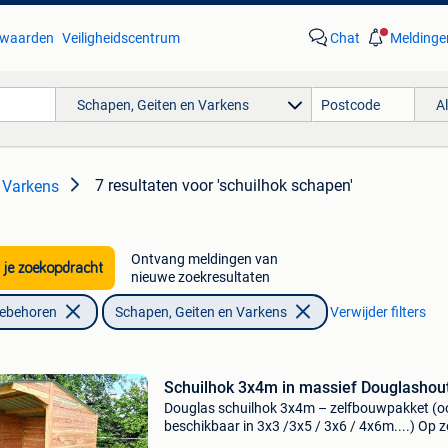
waarden
Veiligheidscentrum
Chat
Meldinge
Schapen, Geiten en Varkens
A
7 resultaten
voor 'schuilhok schapen'
 Varkens
Ontvang meldingen van
 je zoekopdracht
nieuwe zoekresultaten
oebehoren
Schapen, Geiten en Varkens
Verwijder filters
Schuilhok 3x4m in massief Douglashou
Douglas schuilhok 3x4m – zelfbouwpakket (o
beschikbaar in 3x3 /3x5 / 3x6 / 4x6m....) Op 
naar een robuust en duurzaam schuilhok met 