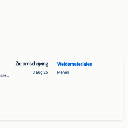
Zie omschrijving
Weidematerialen
3 aug 26
Menen
ussen