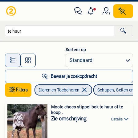
Schapen, Geiten en Varkens
Sorteer op
Alle afstanden…
Bewaar je zoekopdracht
Filters
Dieren en Toebehoren
Schapen, Geiten en 
Mooie choco stippel bok te huur of te
koop .
Zie omschrijving
Details