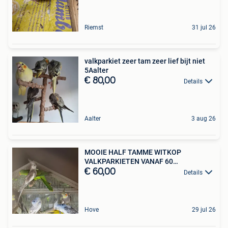
Riemst
31 jul 26
valkparkiet zeer tam zeer lief bijt niet
5Aalter
€ 80,00
Details
Aalter
3 aug 26
MOOIE HALF TAMME WITKOP
VALKPARKIETEN VANAF 60
EURO/VOGEL
€ 60,00
Details
Hove
29 jul 26