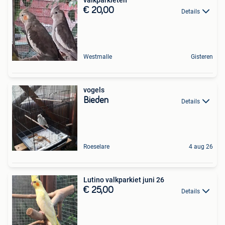
valkparkieten
€ 20,00
Details
Westmalle
Gisteren
vogels
Bieden
Details
Roeselare
4 aug 26
Lutino valkparkiet juni 26
€ 25,00
Details