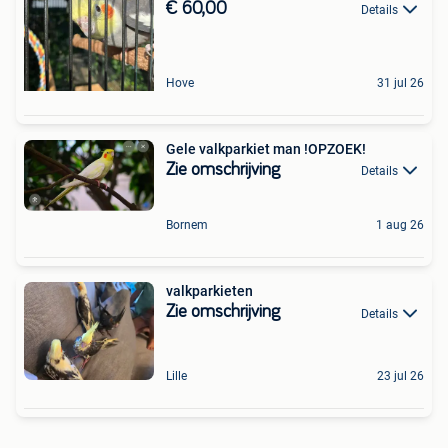
EURO/VOGEL
€ 60,00
Details
Hove
31 jul 26
Gele valkparkiet man !OPZOEK!
Zie omschrijving
Details
Bornem
1 aug 26
valkparkieten
Zie omschrijving
Details
Lille
23 jul 26