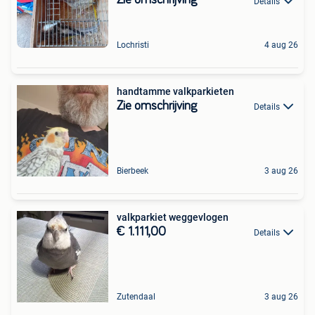
Zie omschrijving
Details
Lochristi
4 aug 26
handtamme valkparkieten
Zie omschrijving
Details
Bierbeek
3 aug 26
valkparkiet weggevlogen
€ 1.111,00
Details
Zutendaal
3 aug 26