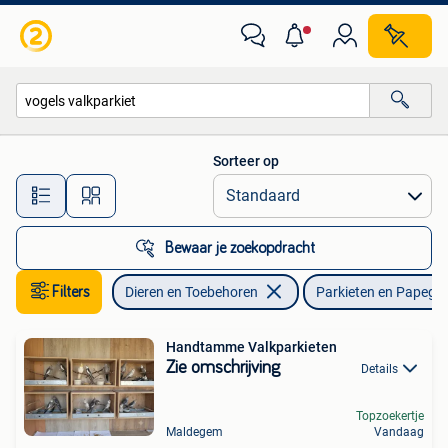
Vogels | Parkieten en Papegaaien
Sorteer op
Alle afstanden…
Bewaar je zoekopdracht
Filters
Dieren en Toebehoren
Parkieten en Papega
Handtamme Valkparkieten
Zie omschrijving
Details
Topzoekertje
Maldegem
Vandaag