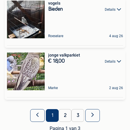
vogels
Bieden
Details
Roeselare
4 aug 26
jonge valkparkiet
€ 18,00
Details
Marke
2 aug 26
1
2
3
Pagina 1 van 3