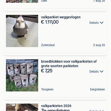
Olen
1 aug 26
valkparkiet weggevlogen
€ 1.111,00
Details
Zutendaal
3 aug 26
broedblokken voor valkparkieten of
grote soorten parkieten
€ 7,25
Details
Tongeren
Eergisteren
valkparkieten 2026