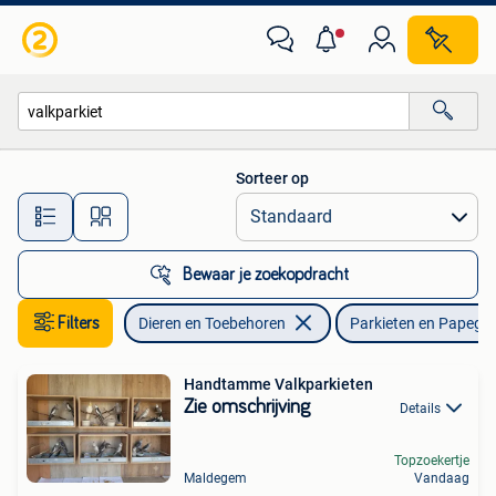
Vogels | Parkieten en Papegaaien
Sorteer op
Alle afstanden…
Bewaar je zoekopdracht
Filters
Dieren en Toebehoren
Parkieten en Papega
Handtamme Valkparkieten
Zie omschrijving
Details
Topzoekertje
Maldegem
Vandaag