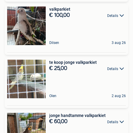
valkparkiet
€ 100,00
Details
Dilsen
3 aug 26
te koop jonge valkparkiet
€ 25,00
Details
Olen
2 aug 26
jonge handtamme valkparkiet
€ 60,00
Details