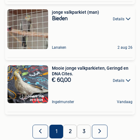
jonge valkparkiet (man)
Bieden
Details
Lanaken
2 aug 26
Mooie jonge valkparkieten, Geringd en
DNA Cites.
€ 60,00
Details
Ingelmunster
Vandaag
1
2
3