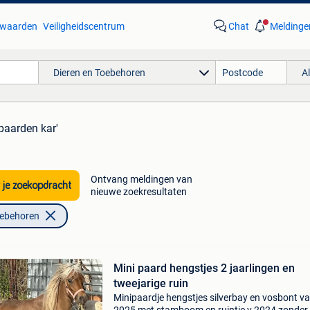
waarden
Veiligheidscentrum
Chat
Meldinge
Dieren en Toebehoren
A
'paarden kar'
Ontvang meldingen van
 je zoekopdracht
nieuwe zoekresultaten
oebehoren
Mini paard hengstjes 2 jaarlingen en
tweejarige ruin
Minipaardje hengstjes silverbay en vosbont v