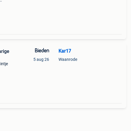
 via
Bieden
Kar17
arige
5 aug 26
Waanrode
intje