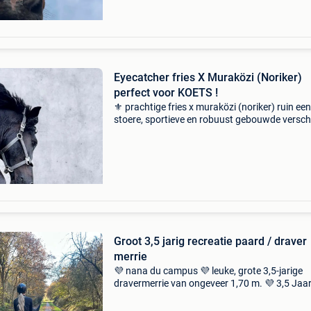
Eyecatcher fries X Muraközi (Noriker)
perfect voor KOETS !
⚜️ prachtige fries x muraközi (noriker) ruin een
stoere, sportieve en robuust gebouwde versch
met een ontzettend lief karakter maar wel ech
macho is ⚜️ gegevens: • ongeveer 155 cm &bu
Groot 3,5 jarig recreatie paard / draver
merrie
💜 nana du campus 💜 leuke, grote 3,5-jarige
dravermerrie van ongeveer 1,70 m. 💜 3,5 Jaa
💜 merrie 💜 ± 1,70 m 💜 trotteur français 💜
zadelmak nana du campus is een lieve en