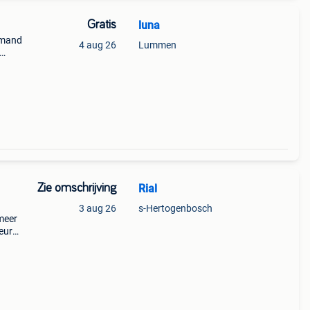
Gratis
luna
emand
4 aug 26
Lummen
 ruin
Zie omschrijving
Rial
3 aug 26
s-Hertogenbosch
/meer
 euro
ost