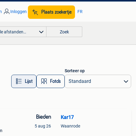
n
Inloggen
FR
Plaats zoekertje
lle afstanden…
Zoek
Sorteer op
Lijst
Foto’s
Bieden
Kar17
5 aug 26
Waanrode
an