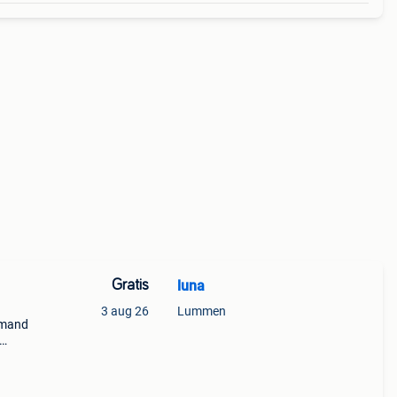
Gratis
luna
3 aug 26
Lummen
emand
 ruin