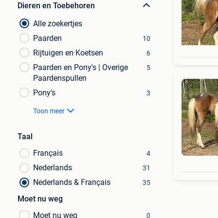
Dieren en Toebehoren
Alle zoekertjes
Paarden
10
Rijtuigen en Koetsen
6
Paarden en Pony's | Overige
5
Paardenspullen
Pony's
3
Toon meer
Taal
Français
4
Nederlands
31
Nederlands & Français
35
Moet nu weg
Moet nu weg
0