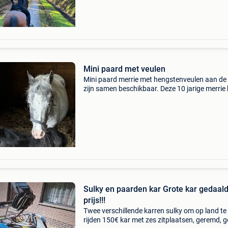
zachtaardige merrie
Mini paard met veulen
Mini paard merrie met hengstenveulen aan de
zijn samen beschikbaar. Deze 10 jarige merrie 
wel nood aan een open stal. Ze is een
beschermende moeder. Het veulen werd gebo
op 11/06/2026 en
Sulky en paarden kar Grote kar gedaald in
prijs!!!
Twee verschillende karren sulky om op land te
rijden 150€ kar met zes zitplaatsen, geremd, g