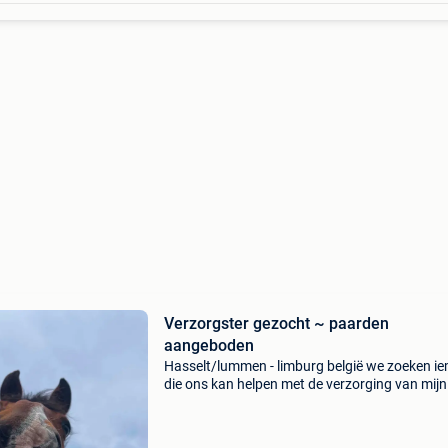
Verzorgster gezocht ~ paarden
aangeboden
Hasselt/lummen - limburg belgië we zoeken i
die ons kan helpen met de verzorging van mijn
paarden en pony. Onze kudde bestaat uit: thor
van 1m65 niet zadelmak super lief in omgang
iemand erv