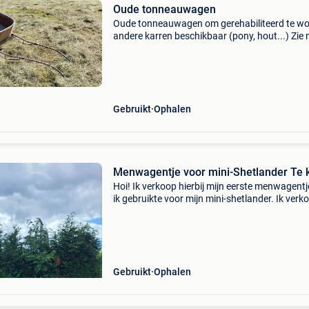
Oude tonneauwagen
Oude tonneauwagen om gerehabiliteerd te w
andere karren beschikbaar (pony, hout...) Zie 
andere advertenties of neem contact met mij 
Gebruikt
Ophalen
Menwagentje voor mini-Shetlander Te 
Hoi! Ik verkoop hierbij mijn eerste menwagentj
ik gebruikte voor mijn mini-shetlander. Ik verk
het omdat ik een nieuwe kar heb aangekocht 
deze daardoor niet meer gebruik. De kar besch
Gebruikt
Ophalen