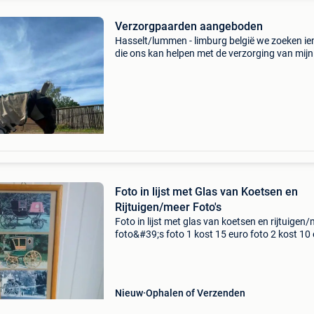
Verzorgpaarden aangeboden
Hasselt/lummen - limburg belgië we zoeken i
die ons kan helpen met de verzorging van mijn
paarden en pony. Onze kudde bestaat uit: thor
van 1m65 niet zadelmak super lief in omgang
iemand erv
Foto in lijst met Glas van Koetsen en
Rijtuigen/meer Foto's
Foto in lijst met glas van koetsen en rijtuigen
foto&#39;s foto 1 kost 15 euro foto 2 kost 10
foto 3 kost 5 euro foto 4 kost 10 euro foto 5 k
15 euro foto 6 kost 8 euro foto 7 kost 20
Nieuw
Ophalen of Verzenden