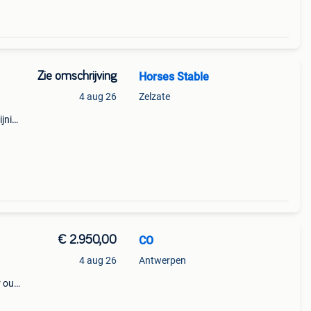
Zie omschrijving
Horses Stable
4 aug 26
Zelzate
ijning
t een
l
€ 2.950,00
CO
4 aug 26
Antwerpen
r oud