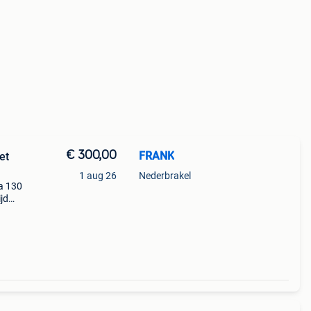
€ 300,00
FRANK
et
1 aug 26
Nederbrakel
a 130
jd