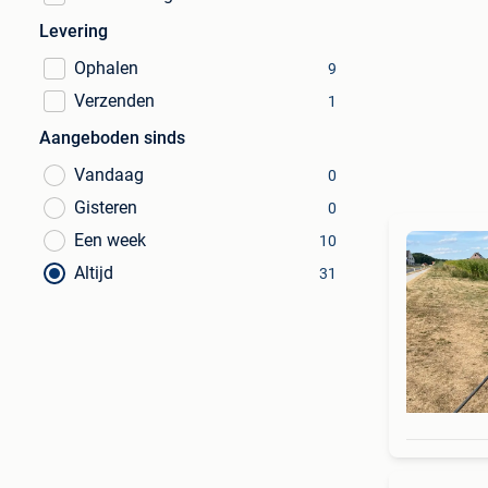
Levering
Ophalen
9
Verzenden
1
Aangeboden sinds
Vandaag
0
Gisteren
0
Een week
10
Altijd
31