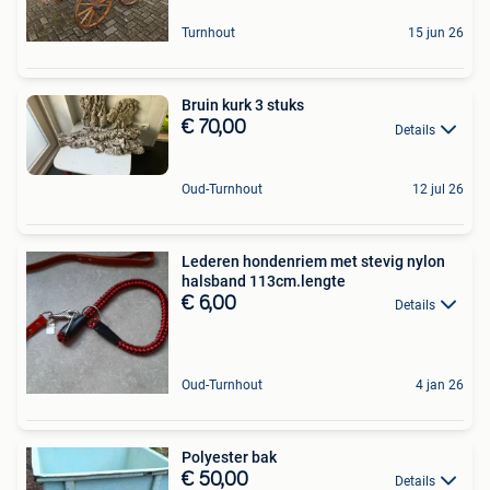
Turnhout
15 jun 26
Bruin kurk 3 stuks
€ 70,00
Details
Oud-Turnhout
12 jul 26
Lederen hondenriem met stevig nylon
halsband 113cm.lengte
€ 6,00
Details
Oud-Turnhout
4 jan 26
Polyester bak
€ 50,00
Details