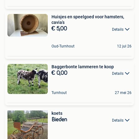
Huisjes en speelgoed voor hamsters,
cavia’s
€ 5,00
Details
Oud-Turnhout
12 jul 26
Baggerbonte lammeren te koop
€ 0,00
Details
Turnhout
27 mei 26
koets
Bieden
Details