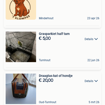
Minderhout
23 apr 26
Grasparkiet half tam
€ 5,00
Details
Turnhout
22 jun 26
Draagtas kat of hondje
€ 20,00
Details
Oud-Turnhout
5 mrt 26