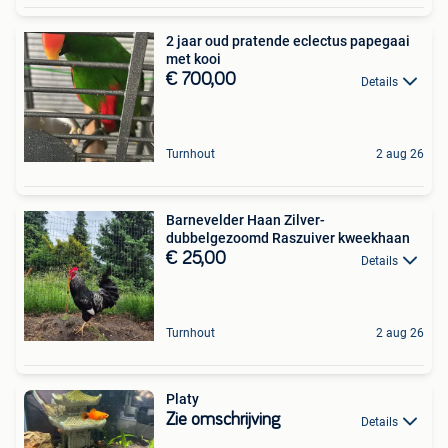
2 jaar oud pratende eclectus papegaai
met kooi
€ 700,00
Details
Turnhout
2 aug 26
Barnevelder Haan Zilver-
dubbelgezoomd Raszuiver kweekhaan
€ 25,00
Details
Turnhout
2 aug 26
Platy
Zie omschrijving
Details