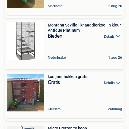
Meerhout
2 aug 26
Montana Sevilla I knaagdierkooi in kleur
Antique Platinum
Bieden
Details
Nederbrakel
1 aug 26
konijnenhokken gratis.
Gratis
Details
Kruisem
Vandaag
Micro Fretten te koop