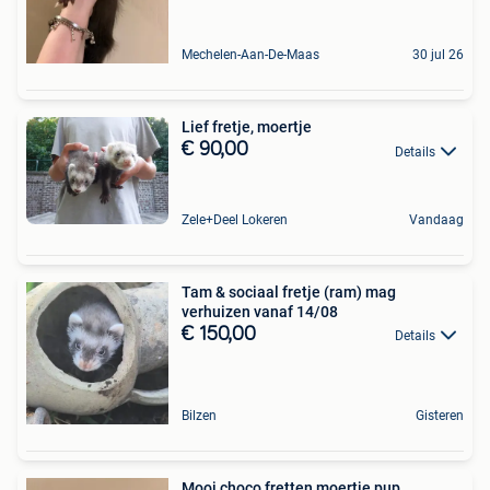
Mechelen-Aan-De-Maas
30 jul 26
Lief fretje, moertje
€ 90,00
Details
Zele+Deel Lokeren
Vandaag
Tam & sociaal fretje (ram) mag
verhuizen vanaf 14/08
€ 150,00
Details
Bilzen
Gisteren
Mooi choco fretten moertje pup