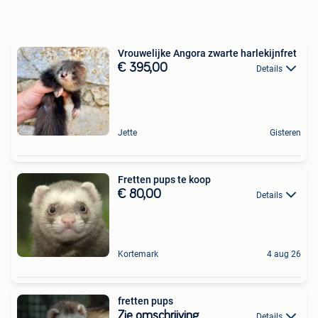
Vrouwelijke Angora zwarte harlekijnfret
€ 395,00
Details
Jette
Gisteren
Fretten pups te koop
€ 80,00
Details
Kortemark
4 aug 26
fretten pups
Zie omschrijving
Details