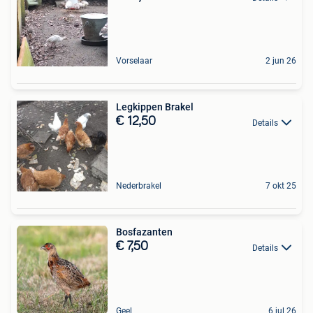
Vorselaar
2 jun 26
Legkippen Brakel
€ 12,50
Details
Nederbrakel
7 okt 25
Bosfazanten
€ 7,50
Details
Geel
6 jul 26