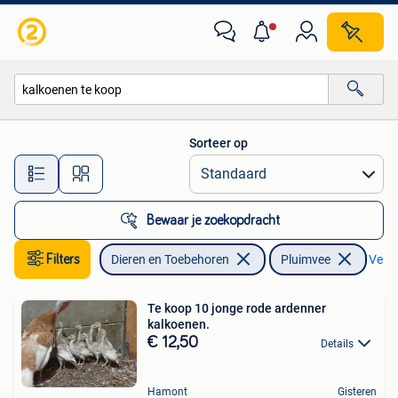
Pluimvee
Sorteer op
Alle afstanden…
Bewaar je zoekopdracht
Filters
Dieren en Toebehoren
Pluimvee
Verwi
Te koop 10 jonge rode ardenner
kalkoenen.
€ 12,50
Details
Hamont
Gisteren