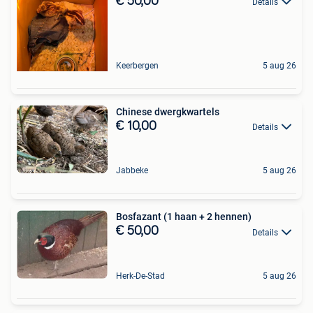
€ 50,00
Details
Keerbergen
5 aug 26
Chinese dwergkwartels
€ 10,00
Details
Jabbeke
5 aug 26
Bosfazant (1 haan + 2 hennen)
€ 50,00
Details
Herk-De-Stad
5 aug 26