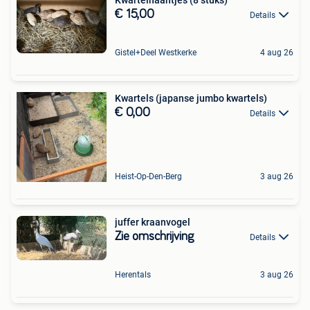
€ 15,00
Details
Gistel+Deel Westkerke
4 aug 26
Kwartels (japanse jumbo kwartels)
€ 0,00
Details
Heist-Op-Den-Berg
3 aug 26
juffer kraanvogel
Zie omschrijving
Details
Herentals
3 aug 26