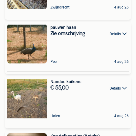
Zwijndrecht
4 aug 26
pauwen haan
Zie omschrijving
Details
Peer
4 aug 26
Nandoe kuikens
€ 55,00
Details
Halen
4 aug 26
Kwartelhaantjes (8 stuks)