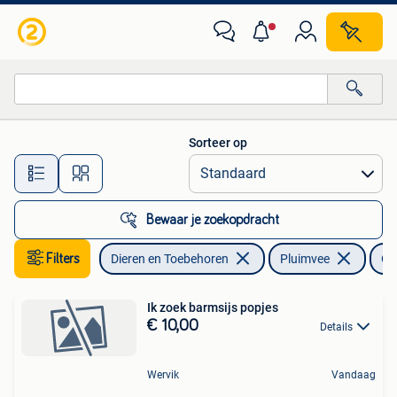
Pluimvee
Sorteer op
Alle afstanden…
Bewaar je zoekopdracht
Filters
Dieren en Toebehoren
Pluimvee
Ov
Ik zoek barmsijs popjes
€ 10,00
Details
Wervik
Vandaag