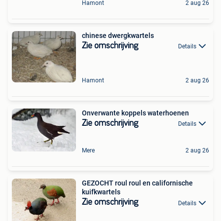
Hamont
2 aug 26
chinese dwergkwartels
Zie omschrijving
Details
Hamont
2 aug 26
Onverwante koppels waterhoenen
Zie omschrijving
Details
Mere
2 aug 26
GEZOCHT roul roul en californische
kuifkwartels
Zie omschrijving
Details