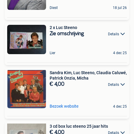
Diest
18 jul 26
2 x Luc Steeno
Zie omschrijving
Details
Lier
4 dec 25
Sandra Kim, Luc Steeno, Claudia Caluwé,
Patrick Onzia, Micha
€ 4,00
Details
Bezoek website
4 dec 25
3 cd box luc steeno 25 jaar hits
€ 4,00
Details