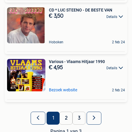
CD * LUC STEENO - DE BESTE VAN
€ 3,50
Details
Hoboken
2 feb 24
Various - Vlaams Hitjaar 1990
€ 4,95
Details
Bezoek website
2 feb 24
1
2
3
Pagina 1 van 3