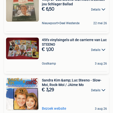
jou Schlager Ballad
€ 6,50
Details
Nieuwpoort+Deel Westende
22 mei 26
45t's vinylsingels uit de carrierre van Luc
STEENO
€ 1,00
Details
Oostkamp
3 aug 26
Sandra Kim &amp; Luc Steeno - Slow-
Moi, Rock-Moi / JAime Mo
€ 3,29
Details
Bezoek website
3 aug 26