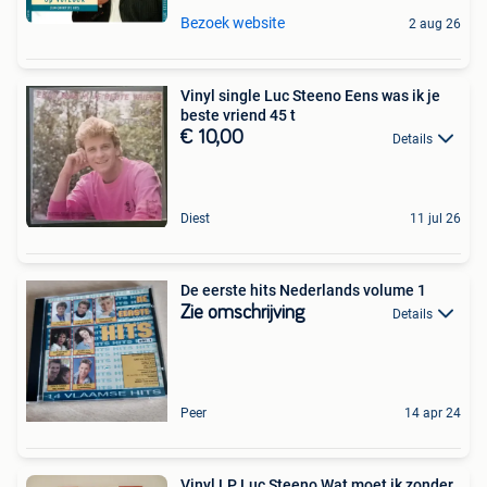
Bezoek website
2 aug 26
Vinyl single Luc Steeno Eens was ik je
beste vriend 45 t
€ 10,00
Details
Diest
11 jul 26
De eerste hits Nederlands volume 1
Zie omschrijving
Details
Peer
14 apr 24
Vinyl LP Luc Steeno Wat moet ik zonder