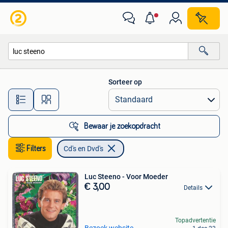
Cd's en Dvd's
Sorteer op
Alle afstanden…
Bewaar je zoekopdracht
Filters
Cd's en Dvd's
Luc Steeno - Voor Moeder
€ 3,00
Details
Topadvertentie