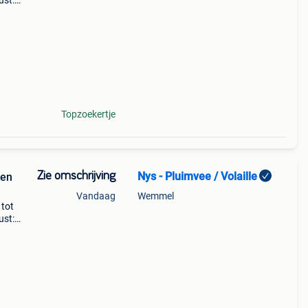
ust:
oud,
Topzoekertje
Zie omschrijving
Nys - Pluimvee / Volaille
pen
Vandaag
Wemmel
tot
ust:
oud,