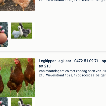
21u. Weverstraat 109a, 1760 roosdaal bel ger
0472/51.09.71 Jonge kippen van 6 maanden 
klaar voor de leg. Vele verschillende rassen en
kleuren. 10
Legkippen legklaar - 0472-51.09.71 - o
tot 21u
Van maandag tot en met zondag open van 7u 
21u. Weverstraat 109a, 1760 roosdaal bel ger
0472/51.09.71 Jonge kippen van 6 maanden 
klaar voor de leg. Vele verschillende rassen en
kleuren. 10