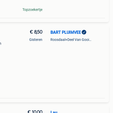
Topzoekertje
€ 8,50
BART PLUIMVEE
Gisteren
Roosdaal+Deel Van Gooik En Sint-Kwintens-Lennik
n
€ 10,00
Lau