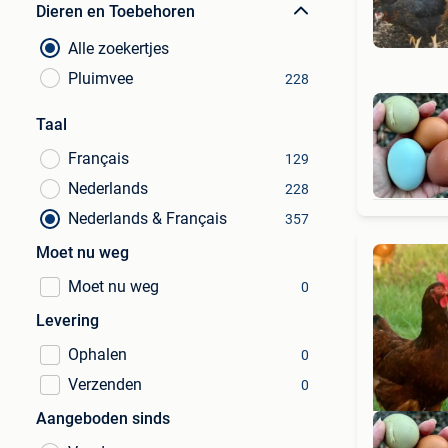
Dieren en Toebehoren
Alle zoekertjes
Pluimvee
228
Taal
Français
129
Nederlands
228
Nederlands & Français
357
Moet nu weg
Moet nu weg
0
Levering
Ophalen
0
Verzenden
0
Aangeboden sinds