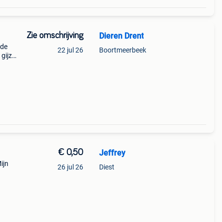
Zie omschrijving
Dieren Drent
 de
22 jul 26
Boortmeerbeek
 gijze
en
l
€ 0,50
Jeffrey
ijn
26 jul 26
Diest
am
kip,