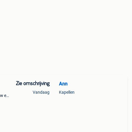
Zie omschrijving
Ann
Vandaag
Kapellen
uw en
met
rsl