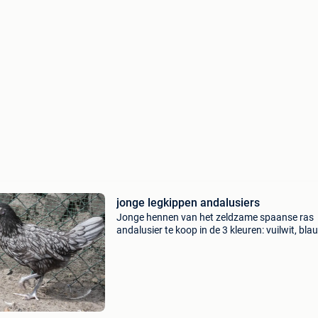
jonge legkippen andalusiers
Jonge hennen van het zeldzame spaanse ras
andalusier te koop in de 3 kleuren: vuilwit, bla
zwart. Dit is een goed legras en vergelijkbaar 
de leghorn. Prijs afhankelijk van leeftijd en kleu