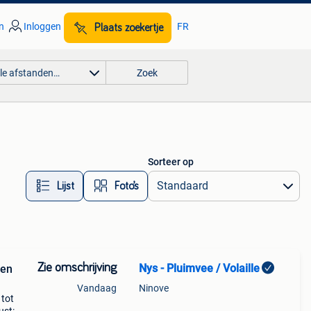
n
Inloggen
FR
Plaats zoekertje
lle afstanden…
Zoek
Sorteer op
Lijst
Foto’s
Zie omschrijving
Nys - Pluimvee / Volaille
pen
Vandaag
Ninove
tot