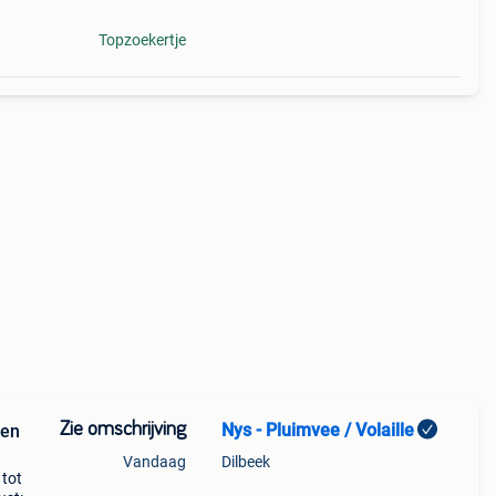
Topzoekertje
Zie omschrijving
Nys - Pluimvee / Volaille
pen
Vandaag
Dilbeek
tot