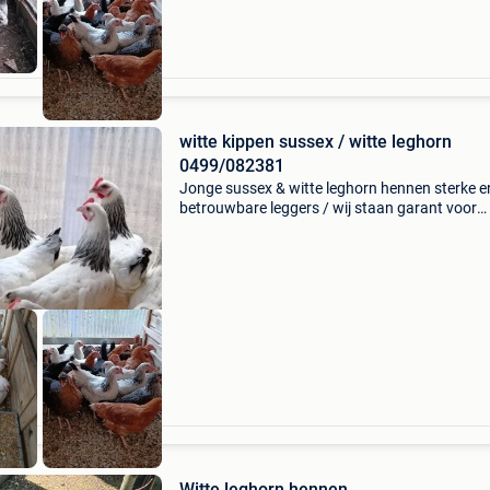
witte kippen sussex / witte leghorn
0499/082381
Jonge sussex & witte leghorn hennen sterke e
betrouwbare leggers / wij staan garant voor
gezonde kippen ,,,geen verwondingen,snot of
andere ziektes ✔️volledig gevaccineerd
✔️ontwormd en ontvlooid
Witte leghorn hennen