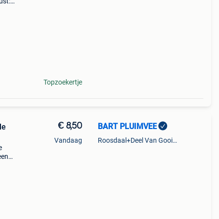
ust:
oud,
Topzoekertje
€ 8,50
BART PLUIMVEE
le
Vandaag
Roosdaal+Deel Van Gooik En Sint-Kwintens-Lennik
e
een
uine
 ,