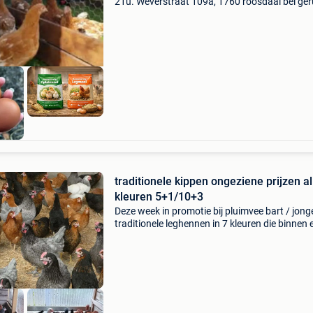
21u. Weverstraat 109a, 1760 roosdaal bel ger
0472/51.09.71 Jonge kippen van 6 maanden 
klaar voor de leg. Vele verschillende rassen en
kleuren. 10
traditionele kippen ongeziene prijzen al
kleuren 5+1/10+3
Deze week in promotie bij pluimvee bart / jong
traditionele leghennen in 7 kleuren die binnen 
paar weken of meteen aan de leg beginnen br
hennen isa brown , redco , witte hennen sussex
witt