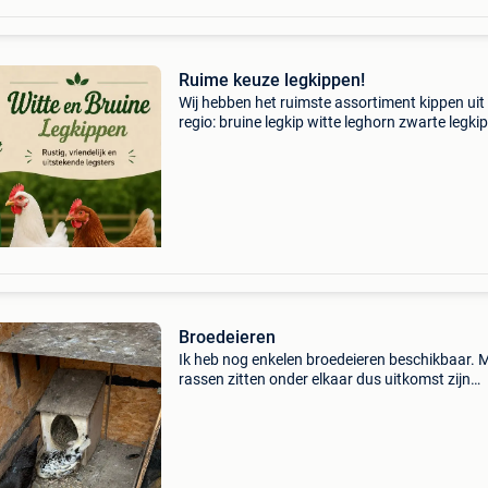
Ruime keuze legkippen!
Wij hebben het ruimste assortiment kippen uit
regio: bruine legkip witte leghorn zwarte legkip
legkip (bleu de landes) koekoek legkip sussex 
zwarte sussex goud en zilverpatrijs leghorn da
Broedeieren
Ik heb nog enkelen broedeieren beschikbaar. M
rassen zitten onder elkaar dus uitkomst zijn
kruisingen. Mijn rassen die ik heb zitten is: ay
cemani, arau cana, bruine, grijze en zwarte leg
wit