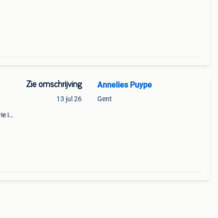
es
Zie omschrijving
Annelies Puype
13 jul 26
Gent
ie ik
ip
ong