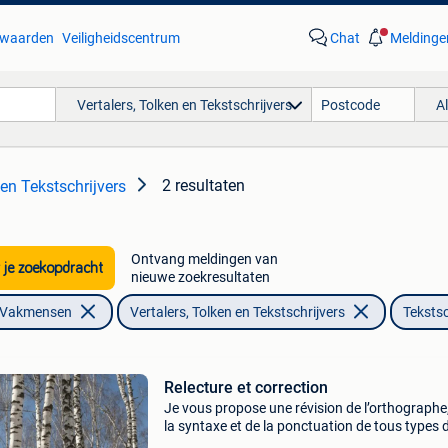
waarden
Veiligheidscentrum
Chat
Meldinge
Vertalers, Tolken en Tekstschrijvers
A
2 resultaten
 en Tekstschrijvers
Ontvang meldingen van
 je zoekopdracht
nieuwe zoekresultaten
n Vakmensen
Vertalers, Tolken en Tekstschrijvers
Tekstsc
Relecture et correction
Je vous propose une révision de l’orthographe
la syntaxe et de la ponctuation de tous types 
travaux : tfe, mémoires, articles, livres, … je trai