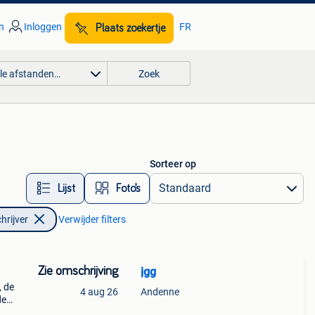
n
Inloggen
FR
Plaats zoekertje
lle afstanden…
Zoek
Sorteer op
Lijst
Foto’s
hrijver
Verwijder filters
Zie omschrijving
jgg
, de
4 aug 26
Andenne
de
te