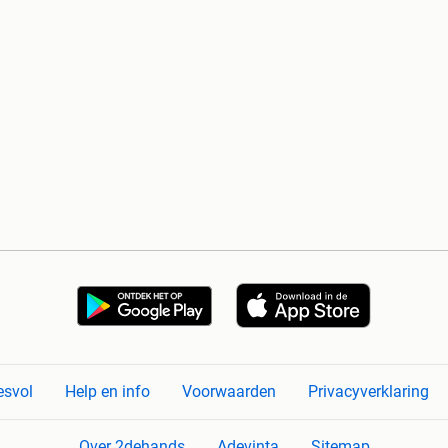
esvol
Help en info
Voorwaarden
Privacyverklaring
Over 2dehands
Adevinta
Sitemap