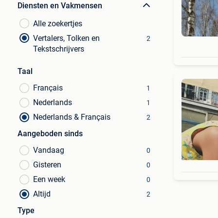
Diensten en Vakmensen
Alle zoekertjes
Vertalers, Tolken en
2
Tekstschrijvers
Taal
Français
1
Nederlands
1
Nederlands & Français
2
Aangeboden sinds
Vandaag
0
Gisteren
0
Een week
0
Altijd
2
Type