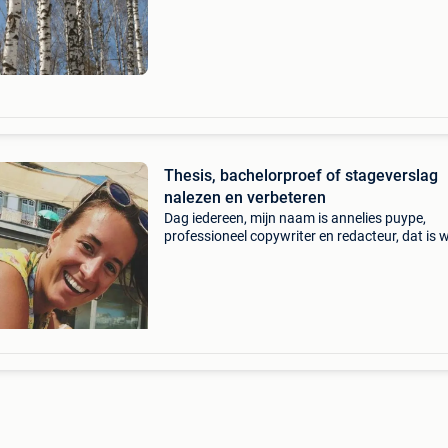
des documents tant scientifiques et techniqu
Thesis, bachelorproef of stageverslag
nalezen en verbeteren
Dag iedereen, mijn naam is annelies puype,
professioneel copywriter en redacteur, dat is w
ben. Ik hou van taal en andere malloten en kru
dan ook dagelijks in mijn virtuele pen. Tegen l
copy