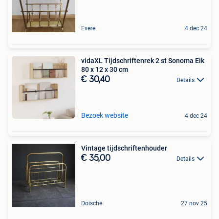
Evere
4 dec 24
vidaXL Tijdschriftenrek 2 st Sonoma Eik
80 x 12 x 30 cm
€ 30,40
Details
Bezoek website
4 dec 24
Vintage tijdschriftenhouder
€ 35,00
Details
Doische
27 nov 25