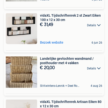
vidaXL Tijdschriftenrek 2 st Zwart Eiken
100 x 12 x 30 cm
€ 31,49
Details
Bezoek website
6 jun 26
Landelijke gevlochten wandmand /
posthouder met 4 vakken
€ 20,00
Details
St-Kwintens-Lennik + Deel Roosdaal
4 aug 26
vidaXL Tijdschriftenrek Artisan Eiken 80
x 12 x 30 cm