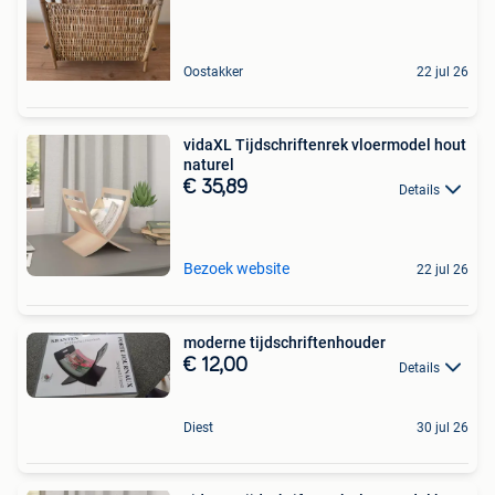
Oostakker
22 jul 26
vidaXL Tijdschriftenrek vloermodel hout
naturel
€ 35,89
Details
Bezoek website
22 jul 26
moderne tijdschriftenhouder
€ 12,00
Details
Diest
30 jul 26