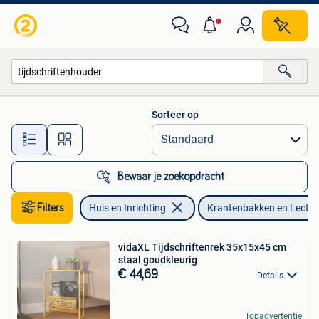
Woonaccessoires | Krantenbakken en Lectuurbakken
Sorteer op
Alle afstanden…
Bewaar je zoekopdracht
Filters
Huis en Inrichting
Krantenbakken en Lectu
vidaXL Tijdschriftenrek 35x15x45 cm
staal goudkleurig
€ 44,69
Details
Topadvertentie