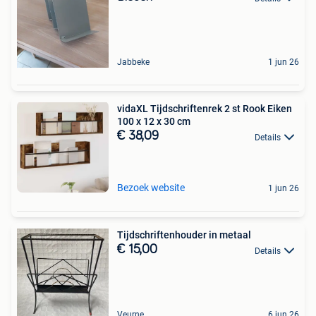
Jabbeke
1 jun 26
vidaXL Tijdschriftenrek 2 st Rook Eiken
100 x 12 x 30 cm
€ 38,09
Details
Bezoek website
1 jun 26
Tijdschriftenhouder in metaal
€ 15,00
Details
Veurne
6 jun 26