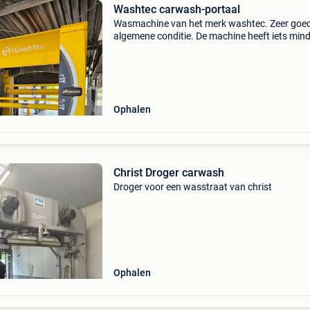
Washtec carwash-portaal
Wasmachine van het merk washtec. Zeer goe
algemene conditie. De machine heeft iets min
dan 40.000 Wasbeurten gehad. Verkoop na d
stopzetting van de activiteit. De machine is do
gedemonteer
Ophalen
Christ Droger carwash
Droger voor een wasstraat van christ
Ophalen