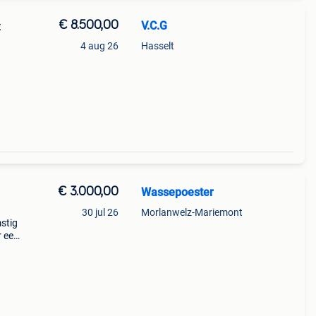
€ 8.500,00
V.C.G
4 aug 26
Hasselt
€ 3.000,00
Wassepoester
30 jul 26
Morlanwelz-Mariemont
stig
r een
ezer,