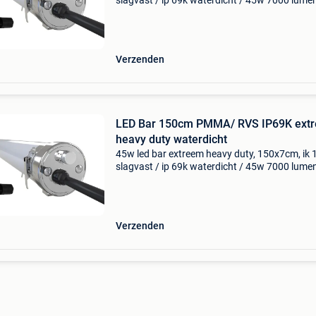
slagvast / ip 69k waterdicht / 45w 7000 lumen
pmma behuizing tbv gebruik in agressieve
omgeving. Lichtkleur 6000k helder daglicht tb
industrie toepass
Verzenden
LED Bar 150cm PMMA/ RVS IP69K ext
heavy duty waterdicht
45w led bar extreem heavy duty, 150x7cm, ik 
slagvast / ip 69k waterdicht / 45w 7000 lumen
pmma behuizing tbv gebruik in agressieve
omgeving. Lichtkleur 6000k helder daglicht tb
industrie toepass
Verzenden