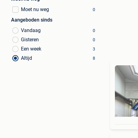
Moet nu weg
0
Aangeboden sinds
Vandaag
0
Gisteren
0
Een week
3
Altijd
8