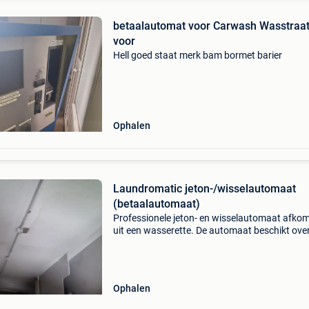
betaalautomat voor Carwash Wasstraat
voor
Hell goed staat merk bam bormet barier
Ophalen
Laundromatic jeton-/wisselautomaat
(betaalautomaat)
Professionele jeton- en wisselautomaat afkom
uit een wasserette. De automaat beschikt ove
stevige metalen behuizing en bevat nog
verschillende onderdelen, waaronder een biljetl
muntproev
Ophalen