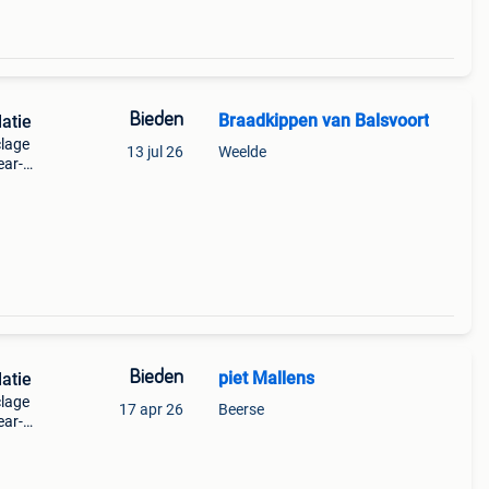
Bieden
Braadkippen van Balsvoort
latie
clage
13 jul 26
Weelde
ear-s
oud.
t om
Bieden
piet Mallens
latie
clage
17 apr 26
Beerse
ear-s
te