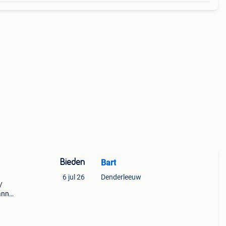
Bieden
Bart
6 jul 26
Denderleeuw
/
nner,
 mei