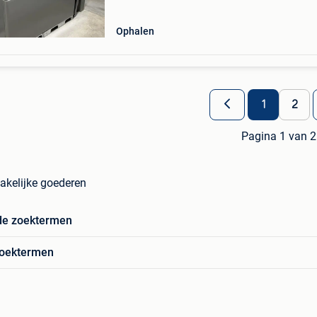
Ophalen
1
2
Pagina 1 van 2
akelijke goederen
de zoektermen
zoektermen