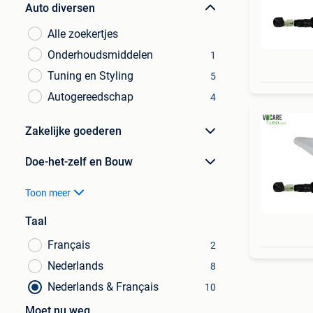
Auto diversen
Alle zoekertjes
Onderhoudsmiddelen
1
Tuning en Styling
5
Autogereedschap
4
Zakelijke goederen
Doe-het-zelf en Bouw
Toon meer
Taal
Français
2
Nederlands
8
Nederlands & Français
10
Moet nu weg