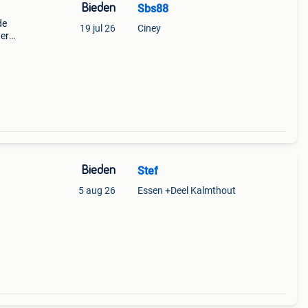
Bieden
Sbs88
de
19 jul 26
Ciney
der
e
or mij
Bieden
Stef
5 aug 26
Essen +Deel Kalmthout