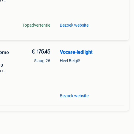
 /
v
Topadvertentie
Bezoek website
€ 175,45
Vocare-ledlight
reme
5 aug 26
Heel België
10
 /
v
Bezoek website