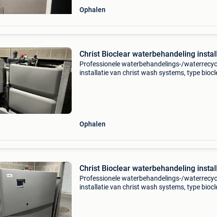
Ophalen
Christ Bioclear waterbehandeling instal
Professionele waterbehandelings-/waterrecy
installatie van christ wash systems, type biocl
(bioreactor). Nieuwprijs 25.000 Euro. 1 Jaar 
Bespaard tot wel 90% van uw water. Geschik
wa
Ophalen
Christ Bioclear waterbehandeling instal
Professionele waterbehandelings-/waterrecy
installatie van christ wash systems, type biocl
(bioreactor). Geschikt om waswater (o.a.
Modder/organisch vuil en oliehoudend water) 
behandelen