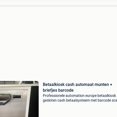
Betaalkiosk cash automaat munten +
briefjes barcode
Professionele automation europe betaalkiosk 
gesloten cash betaalsysteem met barcode sca
muntinname en briefjesinname, uitgerust met
scr biljettenrecycler. Deze betaalautomaat is
geschikt vo