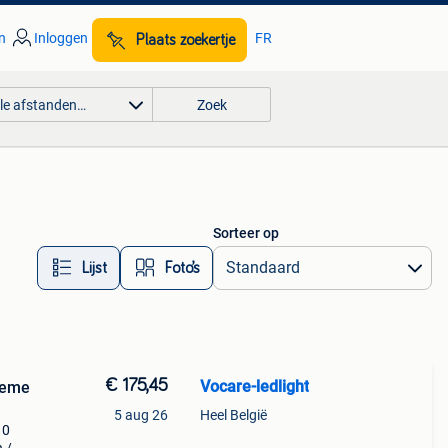
n
Inloggen
FR
Plaats zoekertje
lle afstanden…
Zoek
Sorteer op
Lijst
Foto’s
€ 175,45
Vocare-ledlight
reme
5 aug 26
Heel België
10