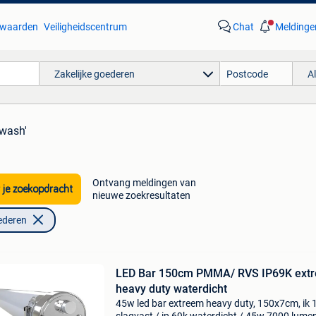
waarden
Veiligheidscentrum
Chat
Meldinge
Zakelijke goederen
A
rwash'
Ontvang meldingen van
 je zoekopdracht
nieuwe zoekresultaten
ederen
LED Bar 150cm PMMA/ RVS IP69K ext
heavy duty waterdicht
45w led bar extreem heavy duty, 150x7cm, ik 