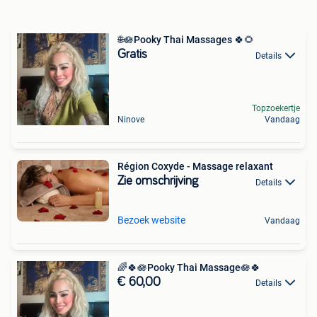
🌐🪷Pooky Thai Massages 🍀🌻
Gratis
Details
Topzoekertje
Ninove
Vandaag
Région Coxyde - Massage relaxant
Zie omschrijving
Details
Bezoek website
Vandaag
🌈🍀🪷Pooky Thai Massage🪷🍀
€ 60,00
Details