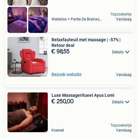
Topzoekertje
Waterloo + Partie De Braine-L'Alleud, De Ohain
Vandaag
Relaxfauteuil met massage | -57% |
Retour deal
€ 98,55
Details
Bezoek website
Vandaag
Luxe Massageritueel Ayus Lomi
€ 250,00
Details
Topzoekertje
Koersel
Vandaag