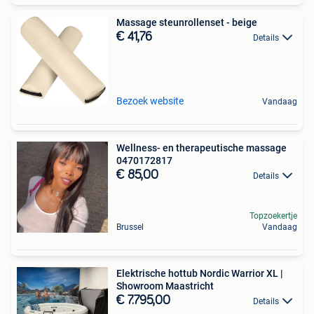
Massage steunrollenset - beige
€ 41,76
Details
Bezoek website
Vandaag
Wellness- en therapeutische massage
0470172817
€ 85,00
Details
Topzoekertje
Brussel
Vandaag
Elektrische hottub Nordic Warrior XL |
Showroom Maastricht
€ 7.795,00
Details