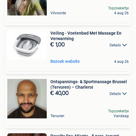
Topzoekertje
Vilvoorde
4 aug 26
Veiling - Voetenbad Met Massage En
Verwarming
€ 1,00
Details
Bezoek website
4 aug 26
Ontspannings- & Sportmassage Brussel
(Tervuren) – Charleroi
€ 40,00
Details
Topzoekertje
Tervuren
Vandaag
Royalty Spa Atlanta - 5 pers Jacuzzi -