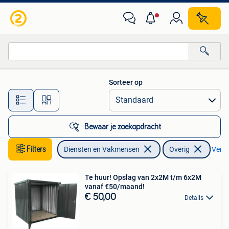
Verhuur | Overig
Sorteer op
Alle afstanden…
Bewaar je zoekopdracht
Filters
Diensten en Vakmensen
Overig
Verwij
Te huur! Opslag van 2x2M t/m 6x2M
vanaf €50/maand!
€ 50,00
Details