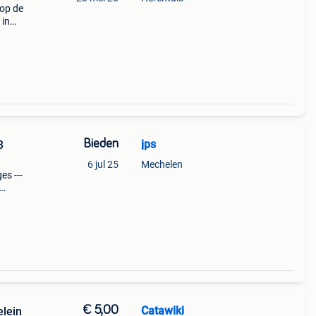
op de
 in
komen
Is een
Bieden
jps
3
6 jul 25
Mechelen
es ---
cm
3
€ 5,00
Catawiki
elein