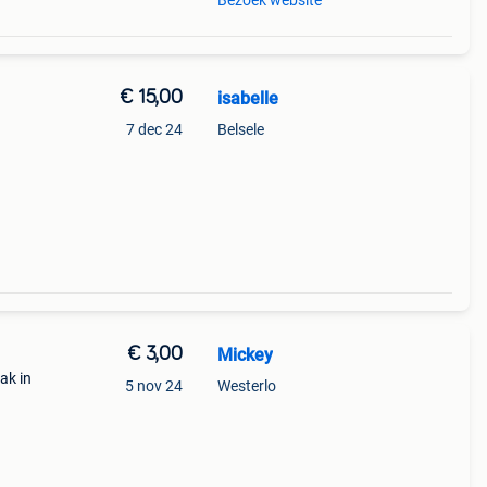
Bezoek website
€ 15,00
isabelle
7 dec 24
Belsele
€ 3,00
Mickey
ak in
5 nov 24
Westerlo