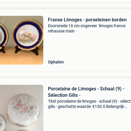
Franse Limoges - porseleinen borden
Doorsnede 16 cm ongeveer limoges france
rehausse main
Ophalen
Porcelaine de Limoges - Schaal (9) -
Sélection Gilis -
Titel: porcelaine de limoges - schaal (9) - sélec
gilis - geschatte waarde: €150.0 Belangrijk:
winnende biedingen zijn exclusief 9%
koperbescherming + €3 elegant en zorgvuldig
samengeste