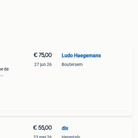
€ 75,00
Ludo Haegemans
27 jun 26
Boutersem
ne de
.
sé
€ 55,00
dix
23 mei 26
Herentals