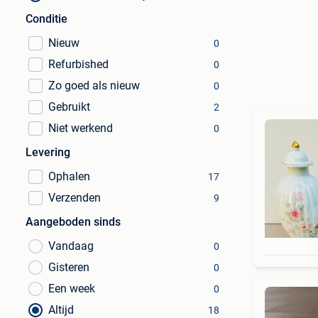
Conditie
Nieuw
0
Refurbished
0
Zo goed als nieuw
0
Gebruikt
2
Niet werkend
0
Levering
Ophalen
17
Verzenden
9
Aangeboden sinds
Vandaag
0
Gisteren
0
Een week
0
Altijd
18