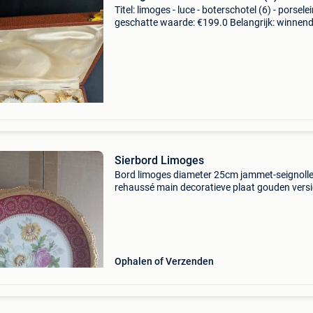
Titel: limoges - luce - boterschotel (6) - porsele
geschatte waarde: €199.0 Belangrijk: winnen
biedingen zijn exclusief 9% koperbescherming
de eerste afbeelding is ai-verbeterd om h
Sierbord Limoges
Bord limoges diameter 25cm jammet-seignoll
rehaussé main decoratieve plaat gouden versi
kobalt blauwe bloem
Ophalen of Verzenden