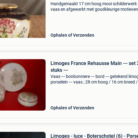
Handgemaakt 17 cm hoog mooi schilderwerk 
vaas en afgewerkt met goudkleurige motieven
sublieme staat; uit schrik dat er iets zou aan
is deze altijd in doeken op zolder bewaard... . 
Ophalen of Verzenden
Limoges France Rehausse Main --- set 
stuks ---
Vaas --- bonbonniere --- bord --- getekend limog
porselein --- vaas ; 28 cm hoog / 16 cm breed /
1970 0 93 --- bonbonniere ; 14 cm breed / 6,5 
hoog / 0792 0 93 --- bord ; 25,5 cm / 0485 0 9
Ophalen of Verzenden
Limoges - luce - Boterschotel (6) - Pors