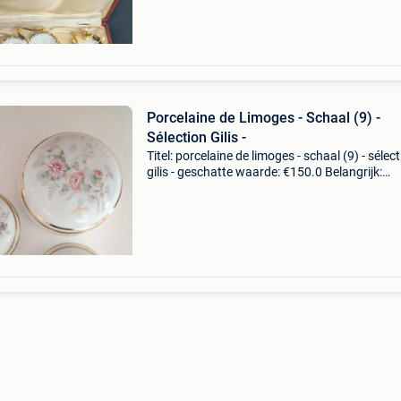
Porcelaine de Limoges - Schaal (9) -
Sélection Gilis -
Titel: porcelaine de limoges - schaal (9) - sélec
gilis - geschatte waarde: €150.0 Belangrijk:
winnende biedingen zijn exclusief 9%
koperbescherming + €3 elegant en zorgvuldig
samengeste