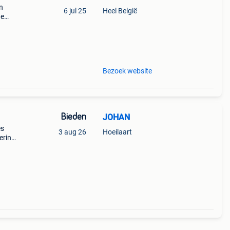
in
6 jul 25
Heel België
de
 + €3
Bezoek website
Bieden
JOHAN
es
3 aug 26
Hoeilaart
ering