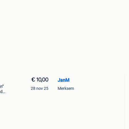
€ 10,00
JanM
in”
28 nov 25
Merksem
nd