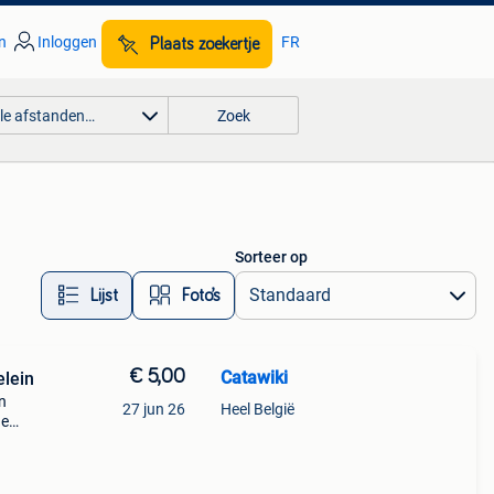
n
Inloggen
FR
Plaats zoekertje
lle afstanden…
Zoek
Sorteer op
Lijst
Foto’s
€ 5,00
Catawiki
elein
in
27 jun 26
Heel België
de
 + €3