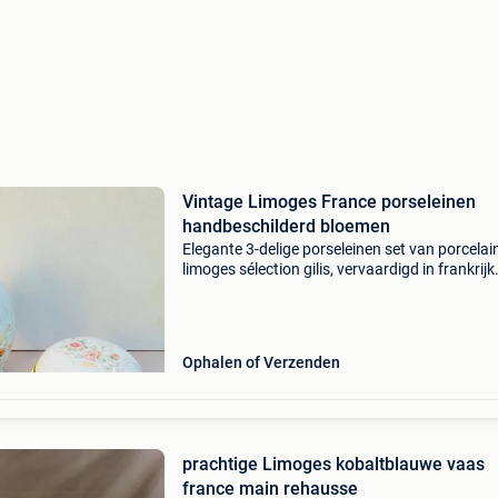
Vintage Limoges France porseleinen
handbeschilderd bloemen
Elegante 3-delige porseleinen set van porcelai
limoges sélection gilis, vervaardigd in frankrijk
Handbeschilderde bloemendecoratie (réhaus
main) witte porselein met goudaccenten grote
gedekte
Ophalen of Verzenden
prachtige Limoges kobaltblauwe vaas
france main rehausse