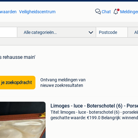
waarden
Veiligheidscentrum
Chat
Meldinge
Alle categorieën…
A
s rehausse main'
Ontvang meldingen van
 je zoekopdracht
nieuwe zoekresultaten
Limoges - luce - Boterschotel (6) - Pors
Titel: limoges - luce - boterschotel (6) - porsele
geschatte waarde: €199.0 Belangrijk: winnen
biedingen zijn exclusief 9% koperbescherming
de eerste afbeelding is ai-verbeterd om h