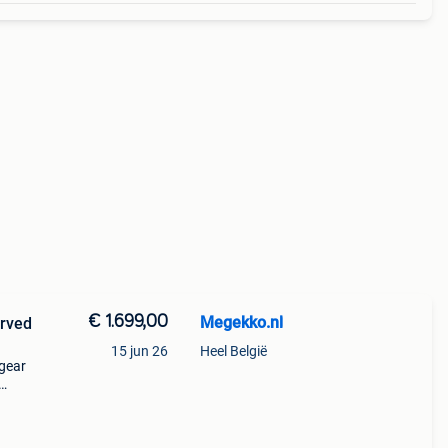
€ 1.699,00
Megekko.nl
15 jun 26
Heel België
agear
et