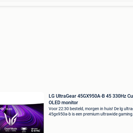
LG UltraGear 45GX950A-B 45 330Hz Curved
OLED monitor
Voor 22:30 besteld, morgen in huis! De lg ultr
45gx950a-b is een premium ultrawide gaming
monitor met 45 inch curved w-oled scherm. M
een resolutie van 5120 x 2160 pixels in 21:9
verhouding bie