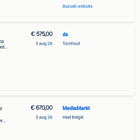
Bezoek website
€ 575,00
ds
op
3 aug 26
Turnhout
led
€ 670,00
MediaMarkt
er
3 aug 26
Heel België
er
e-
led