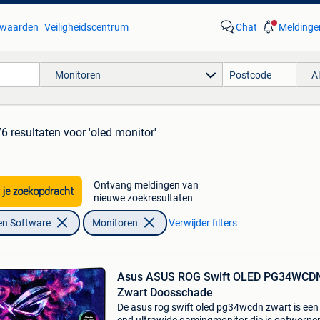
waarden
Veiligheidscentrum
Chat
Meldinge
Monitoren
A
6 resultaten
voor 'oled monitor'
Ontvang meldingen van
 je zoekopdracht
nieuwe zoekresultaten
en Software
Monitoren
Verwijder filters
Asus ASUS ROG Swift OLED PG34WCD
Zwart Doosschade
De asus rog swift oled pg34wcdn zwart is een