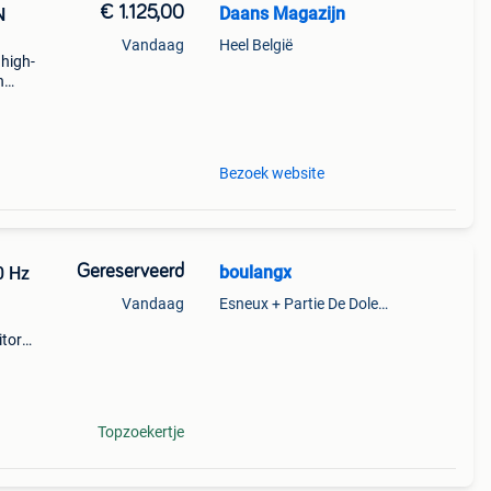
€ 1.125,00
Daans Magazijn
N
Vandaag
Heel België
 high-
n
llen
wqhd-
Bezoek website
Gereserveerd
boulangx
Vandaag
Esneux + Partie De Dolembreux
itor
1:9,
 -
Topzoekertje