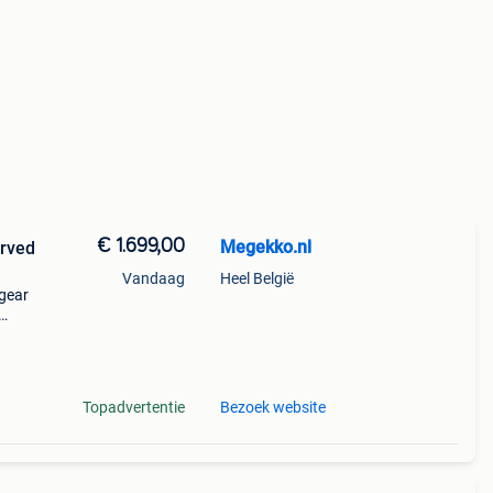
€ 1.699,00
Megekko.nl
Vandaag
Heel België
agear
et
Topadvertentie
Bezoek website