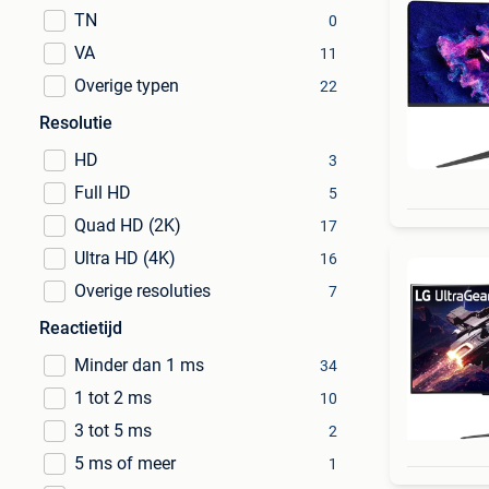
TN
0
VA
11
Overige typen
22
Resolutie
HD
3
Full HD
5
Quad HD (2K)
17
Ultra HD (4K)
16
Overige resoluties
7
Reactietijd
Minder dan 1 ms
34
1 tot 2 ms
10
3 tot 5 ms
2
5 ms of meer
1