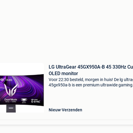
LG UltraGear 45GX950A-B 45 330Hz Curved
OLED monitor
Voor 22:30 besteld, morgen in huis! De lg ultr
45gx950a-b is een premium ultrawide gaming
monitor met 45 inch curved w-oled scherm. M
een resolutie van 5120 x 2160 pixels in 21:9
verhouding bie
Nieuw
Verzenden