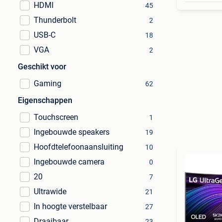
HDMI
45
Thunderbolt
2
USB-C
18
VGA
2
Geschikt voor
Gaming
62
Eigenschappen
Touchscreen
1
Ingebouwde speakers
19
Hoofdtelefoonaansluiting
10
Ingebouwde camera
0
20
7
Ultrawide
21
In hoogte verstelbaar
27
Draaibaar
23