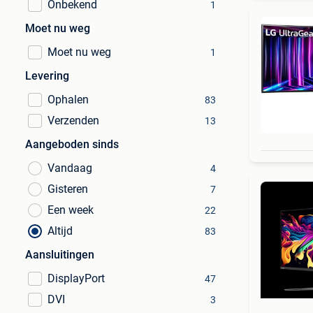
Onbekend
1
Moet nu weg
Moet nu weg
1
Levering
Ophalen
83
Verzenden
13
Aangeboden sinds
Vandaag
4
Gisteren
7
Een week
22
Altijd
83
Aansluitingen
DisplayPort
47
DVI
3