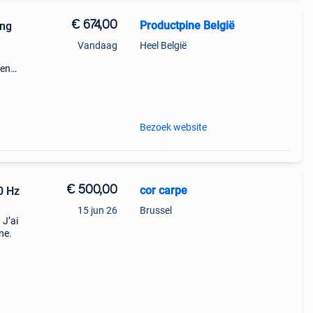
€ 674,00
Productpine België
ing
Vandaag
Heel België
den
perkte
tis
Bezoek website
€ 500,00
cor carpe
0 Hz
15 jun 26
Brussel
 J’ai
ine.