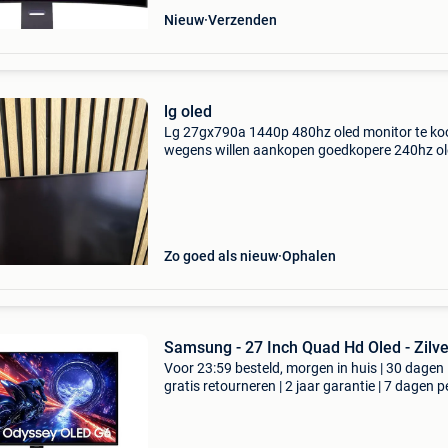
Nieuw
Verzenden
lg oled
Lg 27gx790a 1440p 480hz oled monitor te ko
wegens willen aankopen goedkopere 240hz o
monitor
Zo goed als nieuw
Ophalen
Samsung - 27 Inch Quad Hd Oled - Zilv
Voor 23:59 besteld, morgen in huis | 30 dagen
gratis retourneren | 2 jaar garantie | 7 dagen p
week thuisbezorgd | ga een meeslepende gam
ervaring tegemoet met de samsung odyssey o
g6 ls27fg602s