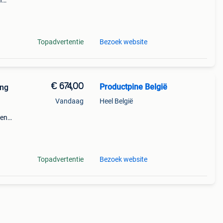
n
llen
wqhd-
Topadvertentie
Bezoek website
€ 674,00
Productpine België
ing
Vandaag
Heel België
den
perkte
tis
Topadvertentie
Bezoek website