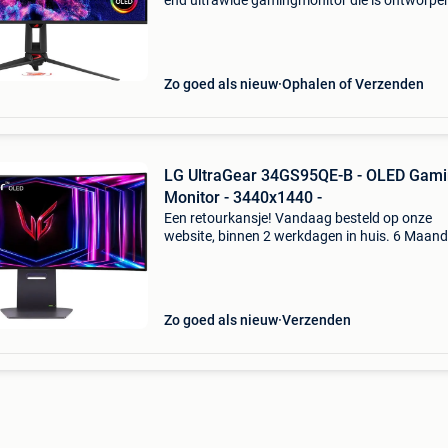
end ultrawide gamingmonitor die is ontworpe
voor gamers die het maximale uit hun setup wi
halen. Het 34-inch qd-oled-scherm met een u
resolut
Zo goed als nieuw
Ophalen of Verzenden
LG UltraGear 34GS95QE-B - OLED Gam
Monitor - 3440x1440 -
Een retourkansje! Vandaag besteld op onze
website, binnen 2 werkdagen in huis. 6 Maan
garantie. Gratis verzending boven de €20. Be
voorraad. Niet tevreden? Retourneren kan gra
binnen
Zo goed als nieuw
Verzenden