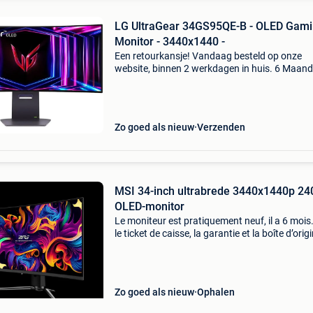
LG UltraGear 34GS95QE-B - OLED Gam
Monitor - 3440x1440 -
Een retourkansje! Vandaag besteld op onze
website, binnen 2 werkdagen in huis. 6 Maan
garantie. Gratis verzending boven de €20. Be
voorraad. Niet tevreden? Retourneren kan gra
binnen
Zo goed als nieuw
Verzenden
MSI 34-inch ultrabrede 3440x1440p 24
OLED-monitor
Le moniteur est pratiquement neuf, il a 6 mois.
le ticket de caisse, la garantie et la boîte d’orig
Zo goed als nieuw
Ophalen