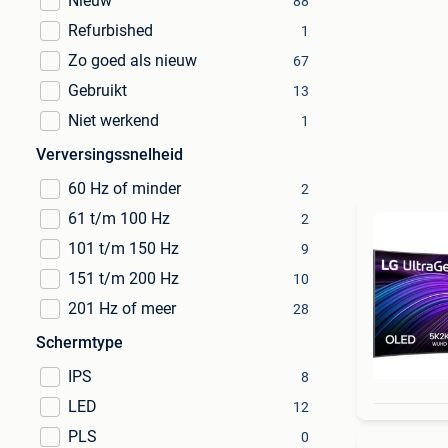
Nieuw
88
Refurbished
1
Zo goed als nieuw
67
Gebruikt
13
Niet werkend
1
Verversingssnelheid
60 Hz of minder
2
61 t/m 100 Hz
2
101 t/m 150 Hz
9
151 t/m 200 Hz
10
201 Hz of meer
28
Schermtype
IPS
8
LED
12
PLS
0