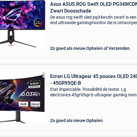
Asus ASUS ROG Swift OLED PG34WCD
Zwart Doosschade
De asus rog swift oled pg34wcdn zwart is een
end ultrawide gamingmonitor die is ontworpe
voor gamers die het maximale uit hun setup wi
halen. Het 34-inch qd-oled-scherm met een u
resolut
Zo goed als nieuw
Ophalen of Verzenden
Ecran LG Ultragear 45 pouces OLED 240 Hz
- 45GR95QE-B
Etat impeccable. Possibilité de tester. Lg
electronics 45gr95qe-b ultragear gaming mon
45 inch (113 cm), curved, oled, 3440 x 1440, 2
wqhd 1440p, 98.5% Dci-p3, hdr10, 0.03 Ms gtg
black ✅ dal
Zo goed als nieuw
Ophalen