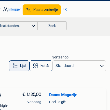
n
Inloggen
FR
Plaats zoekertje
lle afstanden…
Zoek
Sorteer op
Lijst
Foto’s
€ 1.125,00
Daans Magazijn
N
Vandaag
Heel België
 high-