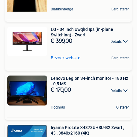
Blankenberge
Eergisteren
LG - 34 Inch Uwqhd Ips (in-plane
Switching) - Zwart
€ 399,00
Details
Bezoek website
Eergisteren
Lenovo Legion 34-inch monitor - 180 Hz
- 0,5 MS
€ 170,00
Details
Hognoul
Gisteren
Iiyama ProLite X4373UHSU-B2 Zwart ,
43 , 3840x2160 (4K)