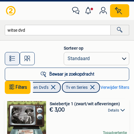
Dvd's | Tv en Series
Sorteer op
Alle afstanden…
Bewaar je zoekopdracht
Filters
Cd's en Dvd's
Tv en Series
Verwijder filters
Swiebertje 1 (zwart/wit afleveringen)
€ 3,00
Details
Topadvertentie