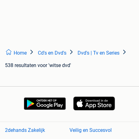
Home
Cd's en Dvd's
Dvd's | Tv en Series
538 resultaten
voor 'witse dvd'
2dehands Zakelijk
Veilig en Succesvol