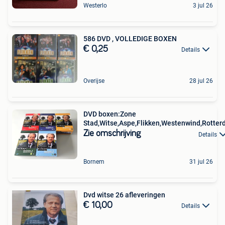
Westerlo
3 jul 26
586 DVD , VOLLEDIGE BOXEN
€ 0,25
Details
Overijse
28 jul 26
DVD boxen:Zone
Stad,Witse,Aspe,Flikken,Westenwind,Rotterd
Zie omschrijving
Details
Bornem
31 jul 26
Dvd witse 26 afleveringen
€ 10,00
Details