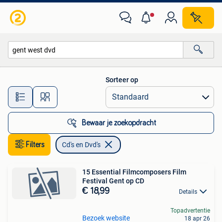
Cd's en Dvd's
Sorteer op
Alle afstanden…
Bewaar je zoekopdracht
Filters
Cd's en Dvd's
15 Essential Filmcomposers Film
Festival Gent op CD
€ 18,99
Details
Topadvertentie
Bezoek website
18 apr 26