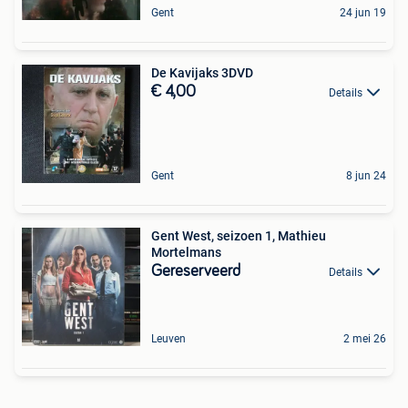
Gent
24 jun 19
De Kavijaks 3DVD
€ 4,00
Details
Gent
8 jun 24
Gent West, seizoen 1, Mathieu
Mortelmans
Gereserveerd
Details
Leuven
2 mei 26