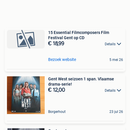
15 Essential Filmcomposers Film
Festival Gent op CD
€ 18,99
Details
Bezoek website
5 mei 26
Gent West seizoen 1 span. Vlaamse
drama-serie!
€ 12,00
Details
Borgerhout
23 jul 26