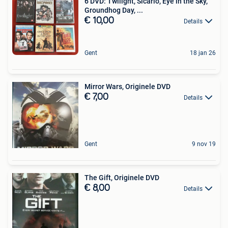
6 DVD: Twilight, Sicario, Eye in the Sky,
Groundhog Day, ...
€ 10,00
Details
Gent
18 jan 26
Mirror Wars, Originele DVD
€ 7,00
Details
Gent
9 nov 19
The Gift, Originele DVD
€ 8,00
Details