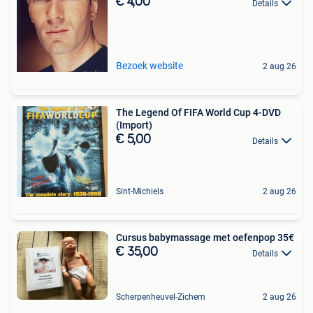
€ 4,00
Details
Bezoek website
2 aug 26
The Legend Of FIFA World Cup 4-DVD
(Import)
€ 5,00
Details
Sint-Michiels
2 aug 26
Cursus babymassage met oefenpop 35€
€ 35,00
Details
Scherpenheuvel-Zichem
2 aug 26