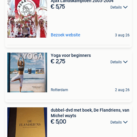
Ajax Landskampioen 2003-2004
€ 5,75
Details
Bezoek website
3 aug 26
Yoga voor beginners
€ 2,75
Details
Rotterdam
2 aug 26
dubbel-dvd met boek, De Flandriens, van
Michel wuyts
€ 5,00
Details