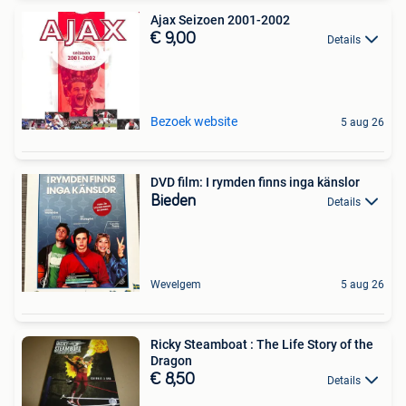
Ajax Seizoen 2001-2002
€ 9,00
Details
Bezoek website
5 aug 26
DVD film: I rymden finns inga känslor
Bieden
Details
Wevelgem
5 aug 26
Ricky Steamboat : The Life Story of the
Dragon
€ 8,50
Details