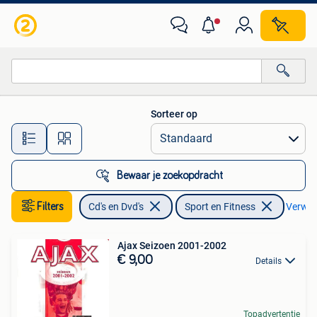
Dvd's | Sport en Fitness
Sorteer op
Alle afstanden…
Bewaar je zoekopdracht
Filters
Cd's en Dvd's
Sport en Fitness
Verwijd
Ajax Seizoen 2001-2002
€ 9,00
Details
Topadvertentie