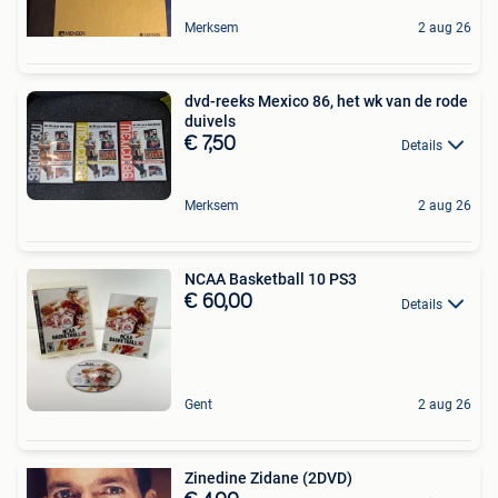
Merksem
2 aug 26
dvd-reeks Mexico 86, het wk van de rode
duivels
€ 7,50
Details
Merksem
2 aug 26
NCAA Basketball 10 PS3
€ 60,00
Details
Gent
2 aug 26
Zinedine Zidane (2DVD)