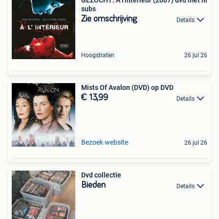
GEZOCHT: À l'intérieur (2007) dvd met nl
subs
Zie omschrijving
Details
Hoogstraten
26 jul 26
Mists Of Avalon (DVD) op DVD
€ 13,99
Details
Bezoek website
26 jul 26
Dvd collectie
Bieden
Details