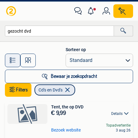
Cd's en Dvd's
Sorteer op
Alle afstanden…
Bewaar je zoekopdracht
Filters
Cd's en Dvd's
Tent, the op DVD
€ 9,99
Details
Topadvertentie
Bezoek website
3 aug 26