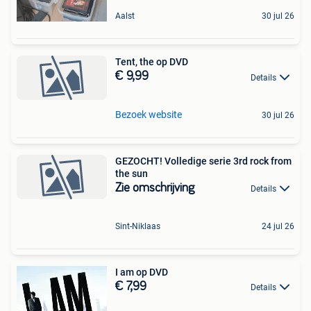
Aalst
30 jul 26
Tent, the op DVD
€ 9,99
Details
Bezoek website
30 jul 26
GEZOCHT! Volledige serie 3rd rock from
the sun
Zie omschrijving
Details
Sint-Niklaas
24 jul 26
I am op DVD
€ 7,99
Details