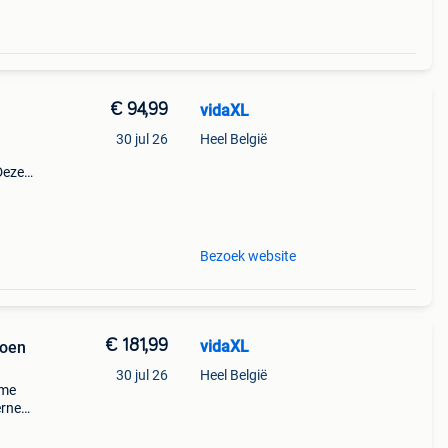
€ 94,99
vidaXL
30 jul 26
Heel België
Deze
of op
Bezoek website
€ 181,99
vidaXL
roen
30 jul 26
Heel België
mme
erne
mer en
iv