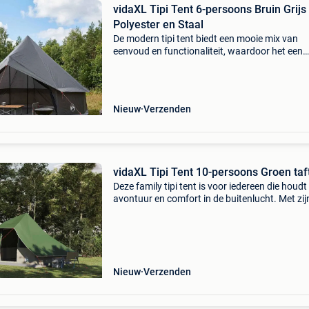
vidaXL Tipi Tent 6-persoons Bruin Grijs
Polyester en Staal
De modern tipi tent biedt een mooie mix van
eenvoud en functionaliteit, waardoor het een
topkeuze is voor buitenavonturen. Het moder
ontwerp met strakke lijnen zorgt voor een fijn
onderkomen, perfec
Nieuw
Verzenden
vidaXL Tipi Tent 10-persoons Groen taf
Deze family tipi tent is voor iedereen die houdt
avontuur en comfort in de buitenlucht. Met zij
moderne stijl en strakke lijnen is het een ideale
keuze voor zomerkampen. Het klassieke tipi-
Nieuw
Verzenden