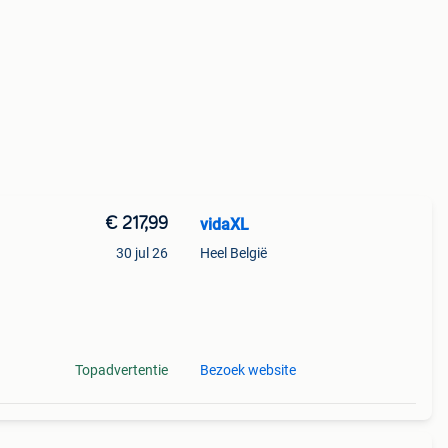
€ 217,99
vidaXL
n
30 jul 26
Heel België
ne
Topadvertentie
Bezoek website