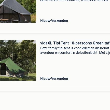
eenvoud en functionaliteit, waardoor het een
topkeuze is voor buitenavonturen. Het moder
ontwerp met strakke lijnen zorgt voor een fijn
onderkomen, perfec
Nieuw
Verzenden
vidaXL Tipi Tent 10-persoons Groen taf
Deze family tipi tent is voor iedereen die houdt
avontuur en comfort in de buitenlucht. Met zij
moderne stijl en strakke lijnen is het een ideale
keuze voor zomerkampen. Het klassieke tipi-
Nieuw
Verzenden