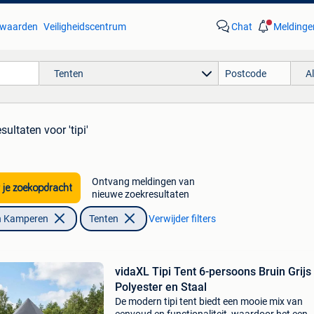
waarden
Veiligheidscentrum
Chat
Meldinge
Tenten
A
esultaten
voor 'tipi'
Ontvang meldingen van
 je zoekopdracht
nieuwe zoekresultaten
n Kamperen
Tenten
Verwijder filters
vidaXL Tipi Tent 6-persoons Bruin Grijs
Polyester en Staal
De modern tipi tent biedt een mooie mix van