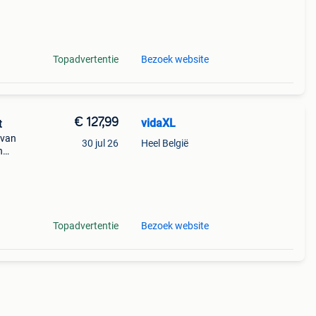
ne
Topadvertentie
Bezoek website
€ 127,99
vidaXL
t
 van
30 jul 26
Heel België
n
ontwer
Topadvertentie
Bezoek website