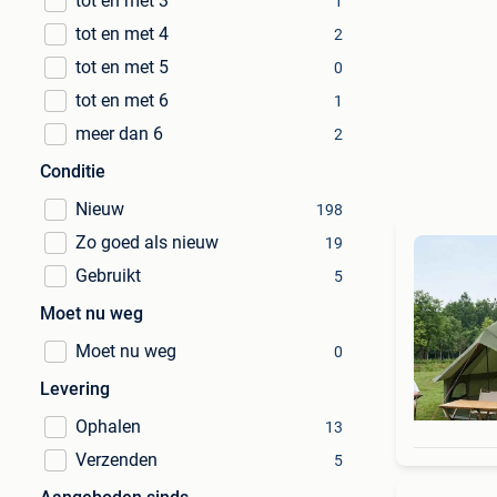
tot en met 3
1
tot en met 4
2
tot en met 5
0
tot en met 6
1
meer dan 6
2
Conditie
Nieuw
198
Zo goed als nieuw
19
Gebruikt
5
Moet nu weg
Moet nu weg
0
Levering
Ophalen
13
Verzenden
5