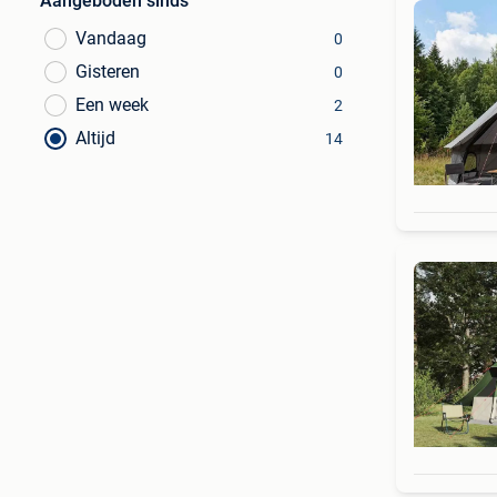
Aangeboden sinds
Vandaag
0
Gisteren
0
Een week
2
Altijd
14