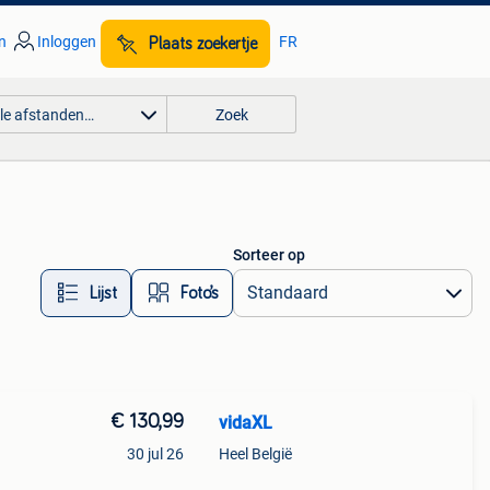
n
Inloggen
FR
Plaats zoekertje
lle afstanden…
Zoek
Sorteer op
Lijst
Foto’s
€ 130,99
vidaXL
30 jul 26
Heel België