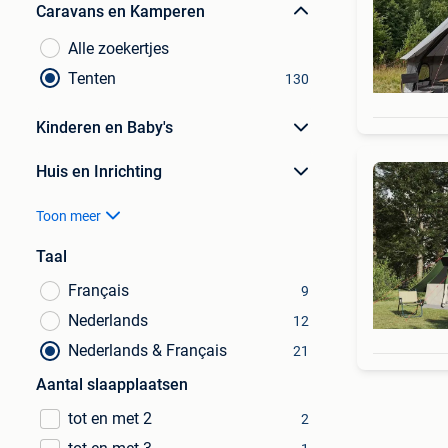
Caravans en Kamperen
Alle zoekertjes
Tenten
130
Kinderen en Baby's
Huis en Inrichting
Toon meer
Taal
Français
9
Nederlands
12
Nederlands & Français
21
Aantal slaapplaatsen
tot en met 2
2