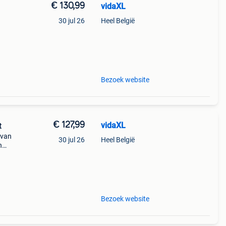
€ 130,99
vidaXL
30 jul 26
Heel België
ne
Bezoek website
€ 127,99
vidaXL
t
 van
30 jul 26
Heel België
n
ontwer
Bezoek website