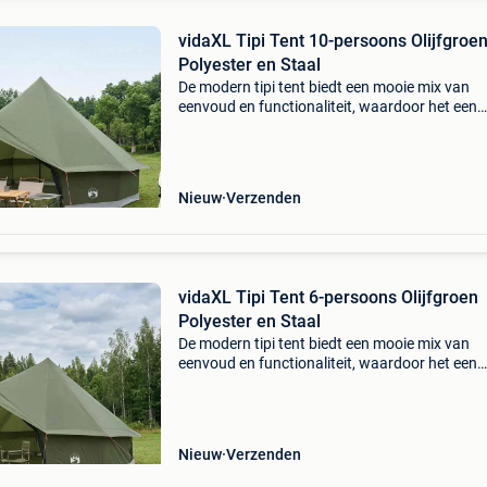
vidaXL Tipi Tent 10-persoons Olijfgroe
Polyester en Staal
De modern tipi tent biedt een mooie mix van
eenvoud en functionaliteit, waardoor het een
topkeuze is voor buitenavonturen. Het moder
ontwerp met strakke lijnen zorgt voor een fijn
onderkomen, perfec
Nieuw
Verzenden
vidaXL Tipi Tent 6-persoons Olijfgroen
Polyester en Staal
De modern tipi tent biedt een mooie mix van
eenvoud en functionaliteit, waardoor het een
topkeuze is voor buitenavonturen. Het moder
ontwerp met strakke lijnen zorgt voor een fijn
onderkomen, perfec
Nieuw
Verzenden