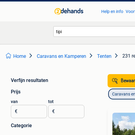
Help en info
Voor
231 r
Home
Caravans en Kamperen
Tenten
Verfijn resultaten
Bewaar
Prijs
Caravans e
van
tot
€
€
Categorie