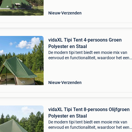
Nieuw
Verzenden
vidaXL Tipi Tent 4-persoons Groen
Polyester en Staal
De modern tipi tent biedt een mooie mix van
eenvoud en functionaliteit, waardoor het een
topkeuze is voor buitenavonturen. Het moder
ontwerp met strakke lijnen zorgt voor een fijn
onderkomen, perfec
Nieuw
Verzenden
vidaXL Tipi Tent 8-persoons Olijfgroen
Polyester en Staal
De modern tipi tent biedt een mooie mix van
eenvoud en functionaliteit, waardoor het een