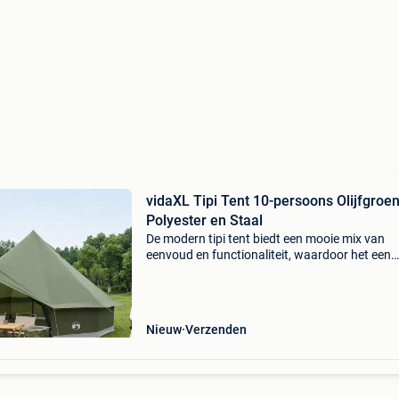
vidaXL Tipi Tent 10-persoons Olijfgroe
Polyester en Staal
De modern tipi tent biedt een mooie mix van
eenvoud en functionaliteit, waardoor het een
topkeuze is voor buitenavonturen. Het moder
ontwerp met strakke lijnen zorgt voor een fijn
onderkomen, perfec
Nieuw
Verzenden