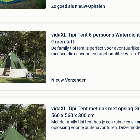
Zo goed als nieuw
Ophalen
vidaXL Tipi Tent 6-persoons Waterdicht
Groen taft
De family tipi tent is perfect voor avontuurlijke
mensen die eenvoud en functionaliteit willen. 
moderne tent is ideaal voor gebruik in de tuin 
het terras, met strakke lijnen en een minimali
Nieuw
Verzenden
vidaXL Tipi Tent met dak met opslag G
560 x 560 x 300 cm
Met de family tipi tent heb je een ruime en sli
oplossing voor je buitenavonturen. Deze mod
tent heeft een strak design, ideaal voor de zo
voor kampeerseizoenen. Hij is perfect voor ind